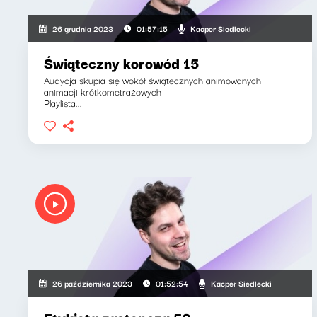
Kacper Siedlecki
26 grudnia 2023
01:57:15
Świąteczny korowód 15
Audycja skupia się wokół świątecznych animowanych
animacji krótkometrażowych
Playlista...
Kacper Siedlecki
26 października 2023
01:52:54