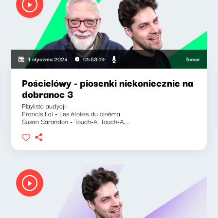
Tomasz Raczek,
1 stycznia 2024
01:53:19
Pościelówy - piosenki niekoniecznie na
dobranoc 3
Playlista audycji:
Francis Lai - Les étoiles du cinéma
Susan Sarandon - Touch-A, Touch-A,...