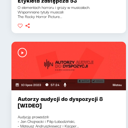
Etykieta zastępcza 53
O elementach horroru i grozy w musicalach.
Wspomniane tytuły musicali:
The Rocky Horror Picture...
Mateusz Andru
10 lipca 2023
57:24
Autorzy audycji do dyspozycji 8
[WIDEO]
Audycję prowadzili:
- Jan Chojnacki i Filip Łobodziński,
- Mateusz Andruszkiewicz i Kacper...