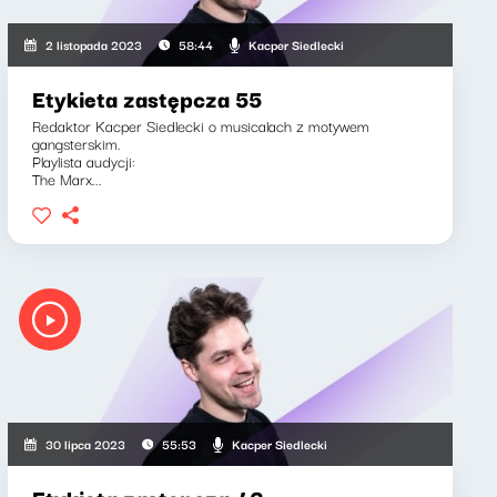
Kacper Siedlecki
2 listopada 2023
58:44
Etykieta zastępcza 55
Redaktor Kacper Siedlecki o musicalach z motywem
gangsterskim.
Playlista audycji:
The Marx...
Kacper Siedlecki
30 lipca 2023
55:53