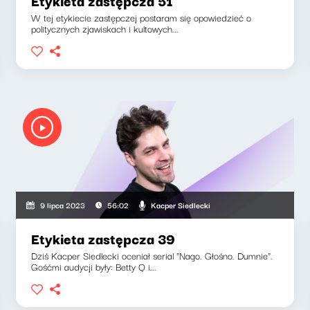
Etykieta zastępcza 51
W tej etykiecie zastępczej postaram się opowiedzieć o
politycznych zjawiskach i kultowych...
szkiewicz, Michał Porycki, Jan Chojnacki, Paweł Orlikowski, Dobrochna Surma, Kacper 
Kacper Siedlecki
9 lipca 2023
56:02
Etykieta zastępcza 39
Dziś Kacper Siedlecki oceniał serial "Nago. Głośno. Dumnie".
Gośćmi audycji były: Betty Q i...