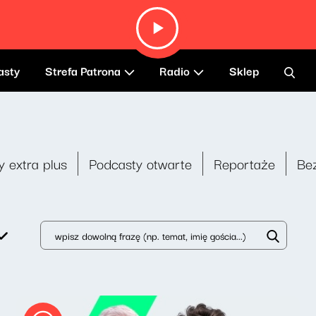
asty
Strefa Patrona
Radio
Sklep
y extra plus
Podcasty otwarte
Reportaże
Be