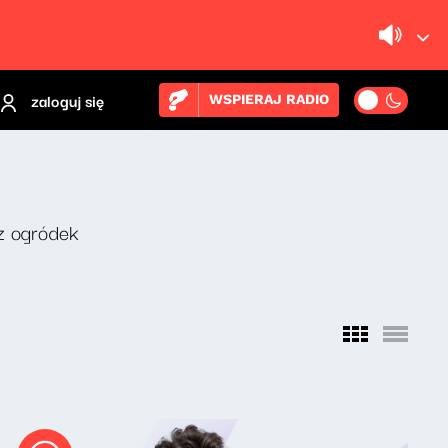
zaloguj się
WSPIERAJ RADIO
z ogródek