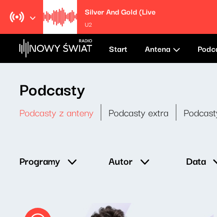
Silver And Gold (Live
U2
Start
Antena
Podc
Podcasty
Podcasty z anteny
Podcasty extra
Podcast
Data
Programy
Autor