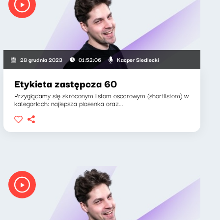
 Kacper Siedlecki
Kacper Siedlecki
28 grudnia 2023
01:52:06
Etykieta zastępcza 60
Przyglądamy się skróconym listom oscarowym (shortlistom) w
kategoriach: najlepsza piosenka oraz...