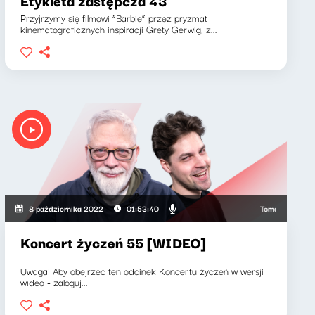
Etykieta zastępcza 43
Przyjrzymy się filmowi “Barbie” przez pryzmat
kinematograficznych inspiracji Grety Gerwig, z...
Siedlecki, Kacper Badura
Tomasz Raczek, K
8 października 2022
01:53:40
Koncert życzeń 55 [WIDEO]
Uwaga! Aby obejrzeć ten odcinek Koncertu życzeń w wersji
wideo - zaloguj...