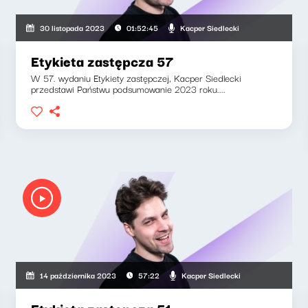
Kacper Siedlecki
30 listopada 2023
01:52:45
Etykieta zastępcza 57
W 57. wydaniu Etykiety zastępczej, Kacper Siedlecki
przedstawi Państwu podsumowanie 2023 roku....
Kacper Siedlecki
14 października 2023
57:22