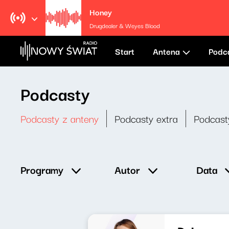
Honey
Drugdealer & Weyes Blood
Start
Antena
Podc
Podcasty
Podcasty z anteny
Podcasty extra
Podcast
Data
Programy
Autor