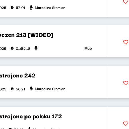
Marcelina Słomian
2025
57:01
yczeń 213 [WIDEO]
Mateusz Andruszkiewicz, Ma
2025
01:54:18
strojone 242
Marcelina Słomian
2025
56:21
strojone po polsku 172