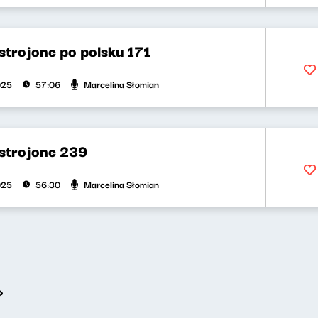
trojone po polsku 171
Marcelina Słomian
025
57:06
strojone 239
Marcelina Słomian
025
56:30