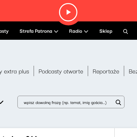
asty
Strefa Patrona
Radio
Sklep
y extra plus
Podcasty otwarte
Reportaże
Be