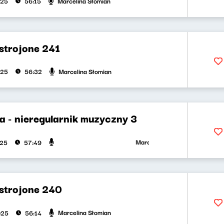
Marcelina Słomian
025
56:15
strojone 241
Marcelina Słomian
025
56:32
a - nieregularnik muzyczny 3
Marcelina Słomian, Patryk Rabie
025
57:49
strojone 240
Marcelina Słomian
025
56:14