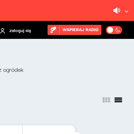
zaloguj się
WSPIERAJ RADIO
z ogródek