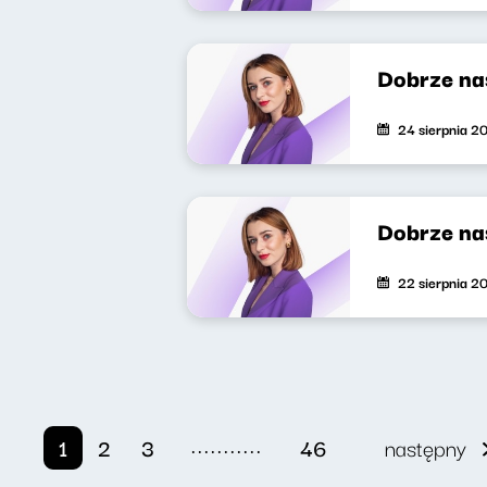
Dobrze nas
24 sierpnia 2
Dobrze na
22 sierpnia 2
...........
1
2
3
46
następny