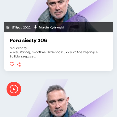
17 lipca 2022
Marcin Kydryński
Pora siesty 106
Moi drodzy,
w nieustannej, migotliwej zmienności, gdy każde więdnące
źdźbło szepcze:...