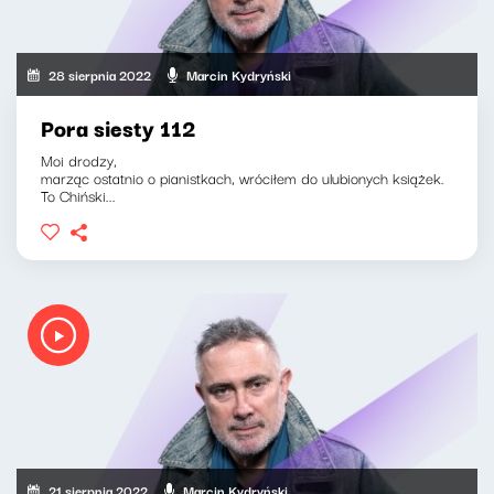
28 sierpnia 2022
Marcin Kydryński
Pora siesty 112
Moi drodzy,
marząc ostatnio o pianistkach, wróciłem do ulubionych książek.
To Chiński...
21 sierpnia 2022
Marcin Kydryński