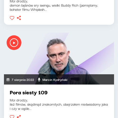
Moi drodzy,
demon bębnów ery swingu, wielki Buddy Rich (pamiętamy,
bohater filmu Whiplash...
7 sierpnia 2022
Marcin Kydryński
Pora siesty 109
Moi drodzy,
ileż filmów, skądinąd znakomitych, obejrzałem nieświadomy jaka
i czy w ogóle...