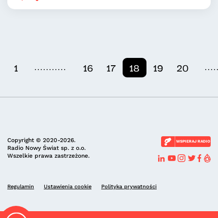
...........
....
1
16
17
18
19
20
Copyright © 2020-2026.
WSPIERAJ RADIO
Radio Nowy Świat sp. z o.o.
Wszelkie prawa zastrzeżone.
Regulamin
Ustawienia cookie
Polityka prywatności