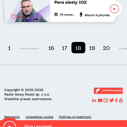
Pora siesty 102
19 czerwca 2022
Marcin Kydryński
...........
....
1
16
17
18
19
20
Copyright © 2020-2026.
WSPIERAJ RADIO
Radio Nowy Świat sp. z o.o.
Wszelkie prawa zastrzeżone.
Regulamin
Ustawienia cookie
Polityka prywatności
Pion i poziom!