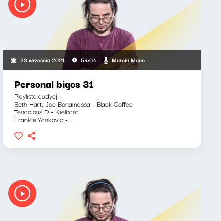
ka-Barnett, Marcin Mann
Marcin Mann
23 września 2021
54:04
Personal bigos 31
Playlista audycji:
Beth Hart, Joe Bonamassa - Black Coffee
Tenacious D - Kielbasa
Frankie Yankovic -...