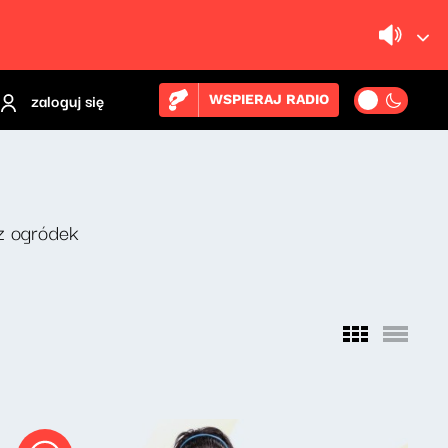
zaloguj się
WSPIERAJ RADIO
z ogródek