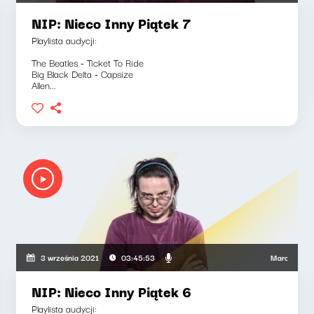
NIP: Nieco Inny Piątek 7
Playlista audycji:
The Beatles - Ticket To Ride
Big Black Delta - Capsize
Allen...
druszkiewicz, Marcin Mann, Maciej Jankowski
Marcin Mann, 
3 września 2021
03:45:53
NIP: Nieco Inny Piątek 6
Playlista audycji: