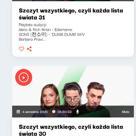
Szczyt wszystkiego, czyli każda lista
świata 31
Playlista audycji:
bbno & Rich Brian - Edamame
SOMI (전소미) - 'DUMB DUMB' M/V
Barbara Pravi...
Mateusz An
4 września 2021
01:50:33
Szczyt wszystkiego, czyli każda lista
świata 30