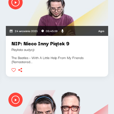
druszkiewicz, Marcin Mann, Maciej Jankowski
Agnieszka Lip
24 września 2021
03:45:19
NIP: Nieco Inny Piątek 9
Playlista audycji:
The Beatles - With A Little Help From My Friends
(Remastered...