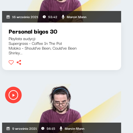
Marcin Mann
16 września 2021
53:42
Personal bigos 30
Playlista audycji:
Supergrass - Coffee In The Pot
Moloko - Should've Been, Could've Been
Shirley...
Marcin Mann
9 września 2021
56:15