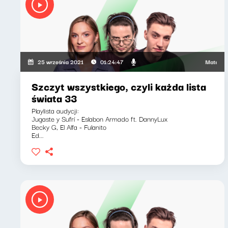
Mateusz An
25 września 2021
01:24:47
Szczyt wszystkiego, czyli każda lista
świata 33
Playlista audycji:
Jugaste y Sufrí - Eslabon Armado ft. DannyLux
Becky G, El Alfa - Fulanito
Ed...