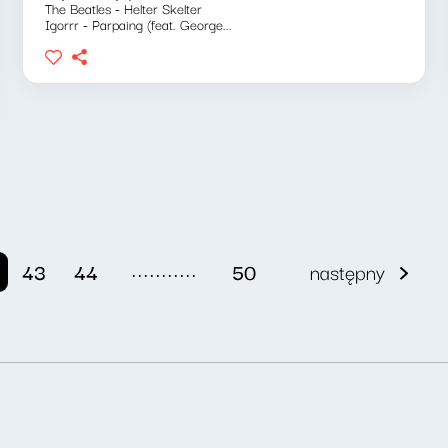
The Beatles - Helter Skelter
Igorrr - Parpaing (feat. George...
...........
43
44
50
następny