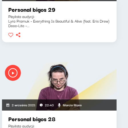
Personal bigos 29
Playlista audycji:
Lyra Pramuk - Everything Is Beautiful & Alive (feat. Eris Drew)
Deee-Lite -...
Joanna Kołaczkowska
Marcin Mann
2 września 2021
22:40
Personal bigos 28
Playlista audycji: