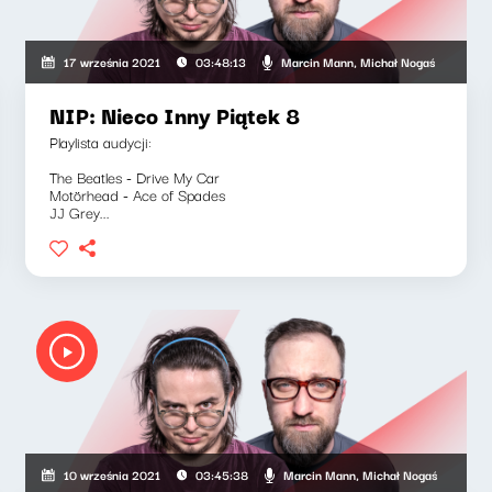
druszkiewicz, Marcin Mann, Maciej Jankowski
Marcin Mann, Michał Nogaś
17 września 2021
03:48:13
NIP: Nieco Inny Piątek 8
Playlista audycji:
The Beatles - Drive My Car
Motörhead - Ace of Spades
JJ Grey...
druszkiewicz, Marcin Mann, Maciej Jankowski
Marcin Mann, Michał Nogaś
10 września 2021
03:45:38