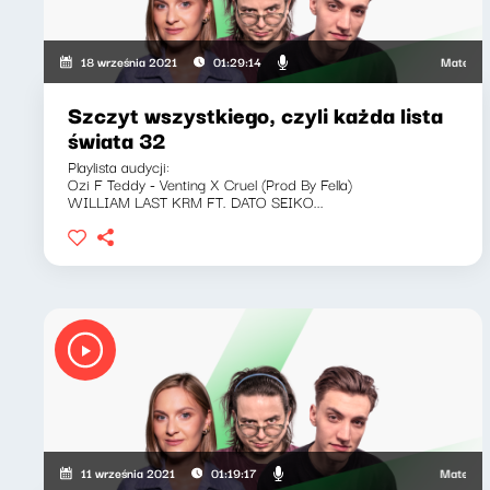
Mateusz An
18 września 2021
01:29:14
Szczyt wszystkiego, czyli każda lista
świata 32
Playlista audycji:
Ozi F Teddy - Venting X Cruel (Prod By Fella)
WILLIAM LAST KRM FT. DATO SEIKO...
Mateusz An
11 września 2021
01:19:17