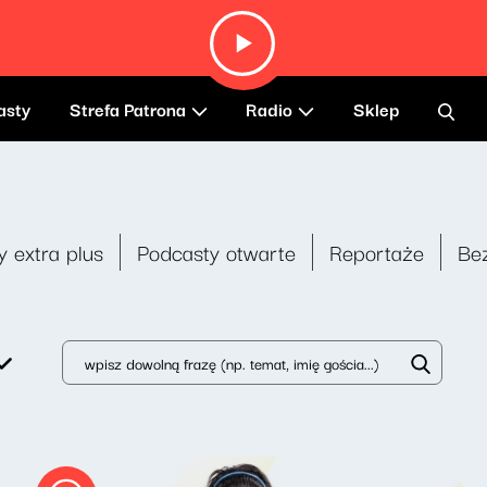
asty
Strefa Patrona
Radio
Sklep
y extra plus
Podcasty otwarte
Reportaże
Be