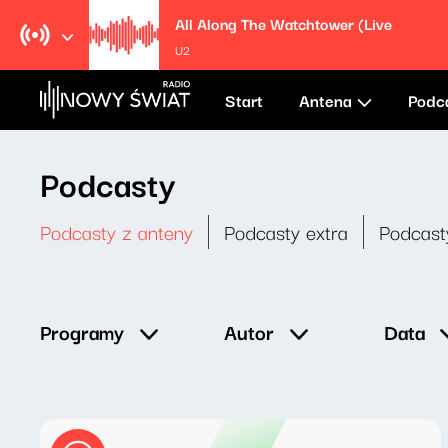
All Along The Watchtower (Live
U2
Start
Antena
Podc
Podcasty
Podcasty z anteny
Podcasty extra
Podcast
Data
Programy
Autor