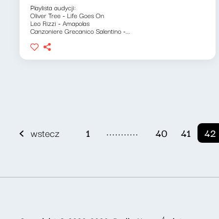
Playlista audycji:
Oliver Tree - Life Goes On
Leo Rizzi - Amapolas
Canzoniere Grecanico Salentino -...
...........
wstecz
1
40
41
42