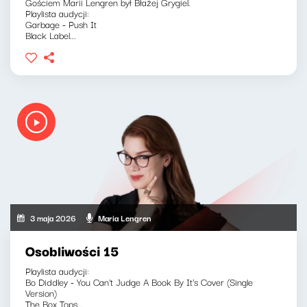
Gościem Marii Lengren był Błażej Grygiel.
Playlista audycji:
Garbage - Push It
Black Label...
3 maja 2026
Maria Lengren
Osobliwości 15
Playlista audycji:
Bo Diddley - You Can't Judge A Book By It's Cover (Single
Version)
The Box Tops...