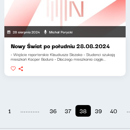
28 sierpnia 2024
Michał Porycki
Nowy Świat po południu 28.08.2024
- Wejście reporterskie Klaudiusza Slezaka - Studenci szukają
mieszkań Kacper Badura - Dlaczego mieszkania ciągle...
...........
.
1
36
37
38
39
40