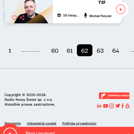
TIP-TOP Lista R
26 listopada 2022
Michał Porycki
...........
..
1
60
61
62
63
64
Copyright © 2020-2026.
WSPIERAJ RADIO
Radio Nowy Świat sp. z o.o.
Wszelkie prawa zastrzeżone.
Regulamin
Ustawienia cookie
Polityka prywatności
Pion i poziom!