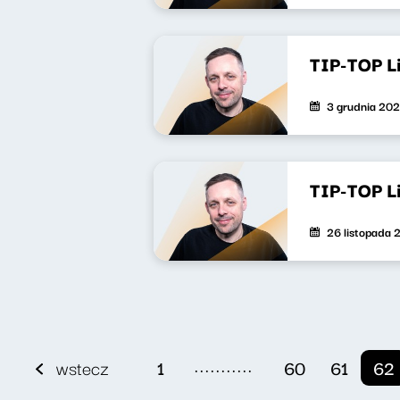
TIP-TOP L
3 grudnia 20
TIP-TOP L
26 listopada 
...........
wstecz
1
60
61
62