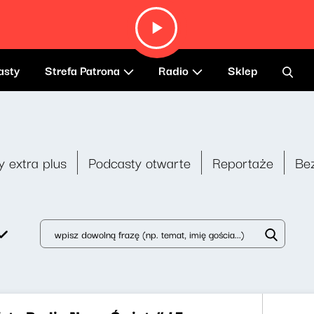
asty
Strefa Patrona
Radio
Sklep
y extra plus
Podcasty otwarte
Reportaże
Be