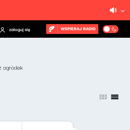
zaloguj się
WSPIERAJ RADIO
z ogródek