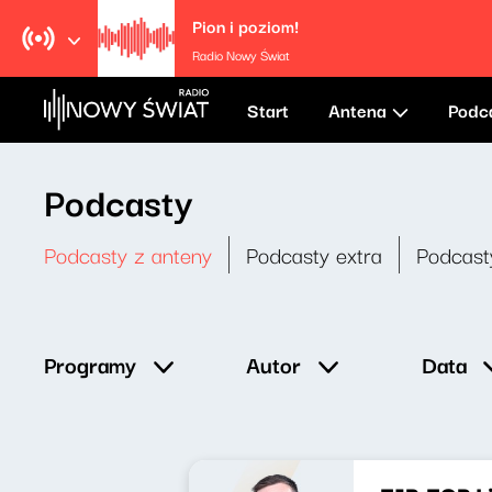
Pion i poziom!
Radio Nowy Świat
Start
Antena
Podc
Podcasty
Podcasty z anteny
Podcasty extra
Podcast
Data
Programy
Autor