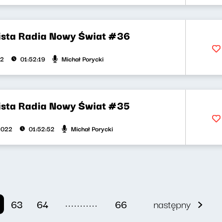
ista Radia Nowy Świat #36
Michał Porycki
22
01:52:19
ista Radia Nowy Świat #35
Michał Porycki
2022
01:52:52
...........
63
64
66
następny