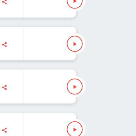
hał Porycki