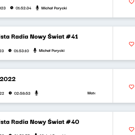
Michał Porycki
2023
01:52:34
ista Radia Nowy Świat #41
Michał Porycki
023
01:53:10
 2022
Mateusz Andruszkiewicz, Mic
022
02:58:53
ista Radia Nowy Świat #40