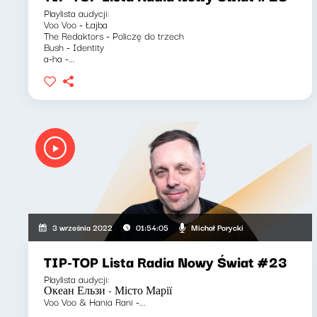
Playlista audycji:
Voo Voo - Łajba
The Redaktors - Policzę do trzech
Bush - Identity
a-ha -...
Michał Porycki
3 września 2022
01:54:05
TIP-TOP Lista Radia Nowy Świat #23
Playlista audycji:
Океан Ельзи - Місто Марії
Voo Voo & Hania Rani -...