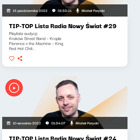
Michał Porycki
15 października 2022
01:53:21
TIP-TOP Lista Radia Nowy Świat #29
Playlista audycji:
Kraków Street Band - Kropla
Florence + the Machine - King
Red Hot Chili...
Michał Porycki
10 września 2022
01:54:07
TIP-TOP Lista Radia Nowy Świat #24