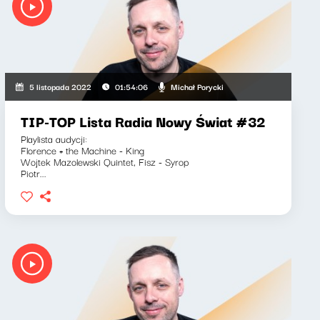
Michał Porycki
5 listopada 2022
01:54:06
TIP-TOP Lista Radia Nowy Świat #32
Playlista audycji:
Florence + the Machine - King
Wojtek Mazolewski Quintet, Fisz - Syrop
Piotr...