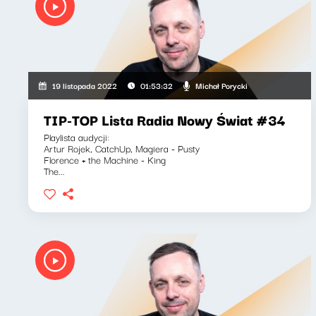
Michał Porycki
19 listopada 2022
01:53:32
TIP-TOP Lista Radia Nowy Świat #34
Playlista audycji:
Artur Rojek, CatchUp, Magiera - Pusty
Florence + the Machine - King
The...