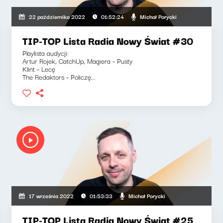
Michał Porycki
22 października 2022
01:52:24
TIP-TOP Lista Radia Nowy Świat #30
Playlista audycji:
Artur Rojek, CatchUp, Magiera - Pusty
Klint - Lecę
The Redaktors - Policzę...
Michał Porycki
17 września 2022
01:53:33
TIP-TOP Lista Radia Nowy Świat #25