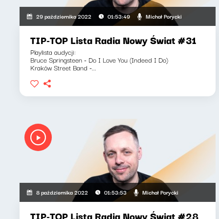
Michał Porycki
29 października 2022
01:53:49
TIP-TOP Lista Radia Nowy Świat #31
Playlista audycji:
Bruce Springsteen - Do I Love You (Indeed I Do)
Kraków Street Band -...
Michał Porycki
8 października 2022
01:53:53
TIP-TOP Lista Radia Nowy Świat #28