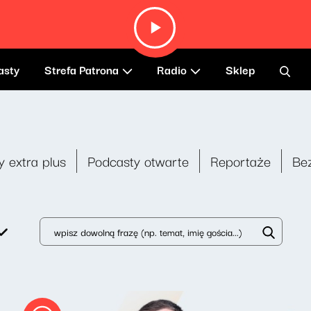
asty
Strefa Patrona
Radio
Sklep
y extra plus
Podcasty otwarte
Reportaże
Be