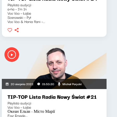
Playlista audycji:
a-ha - I'm In
Voo Voo - Łajba
Sosnowski - Pył
Voo Voo & Hania Rani -...
Michał Porycki
20 sierpnia 2022
01:53:30
TIP-TOP Lista Radia Nowy Świat #21
Playlista audycji:
Voo Voo - Łajba
Океан Ельзи - Місто Марії
Fisz Emade...