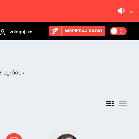
zaloguj się
WSPIERAJ RADIO
z ogródek