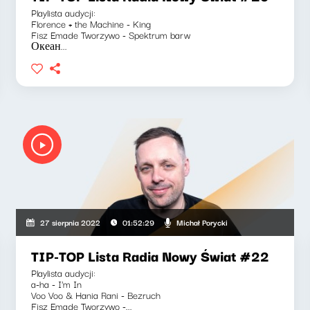
Playlista audycji:
Florence + the Machine - King
Fisz Emade Tworzywo - Spektrum barw
Океан...
Michał Porycki
27 sierpnia 2022
01:52:29
TIP-TOP Lista Radia Nowy Świat #22
Playlista audycji:
a-ha - I'm In
Voo Voo & Hania Rani - Bezruch
Fisz Emade Tworzywo -...