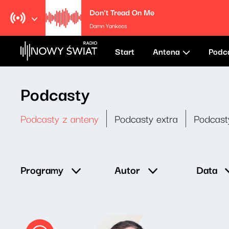
Don't Tread On Me
Damn Yankees
Start
Antena
Podc
Podcasty
Podcasty z anteny
Podcasty extra
Podcast
Data
Programy
Autor