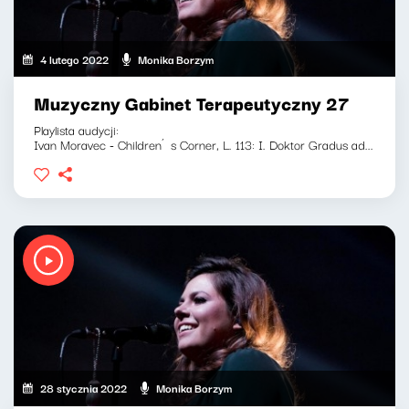
4 lutego 2022
Monika Borzym
Muzyczny Gabinet Terapeutyczny 27
Playlista audycji:
Ivan Moravec - Children´s Corner, L. 113: I. Doktor Gradus ad...
28 stycznia 2022
Monika Borzym