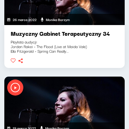
26 marca 2022
Monika Borzym
Muzyczny Gabinet Terapeutyczny 34
Playlista audycji:
Jordan Rakei - The Flood (Live at Maida Vale)
Ella Fitzgerald - Spring Can Really...
19 marca 2022
Monika Borzym