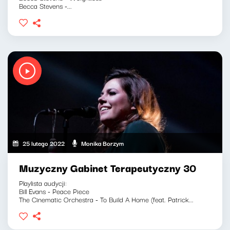
Becca Stevens -...
25 lutego 2022
Monika Borzym
Muzyczny Gabinet Terapeutyczny 30
Playlista audycji:
Bill Evans - Peace Piece
The Cinematic Orchestra - To Build A Home (feat. Patrick...