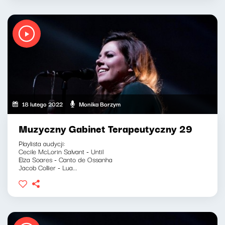
18 lutego 2022
Monika Borzym
Muzyczny Gabinet Terapeutyczny 29
Playlista audycji:
Cecile McLorin Salvant - Until
Elza Soares - Canto de Ossanha
Jacob Collier - Lua...