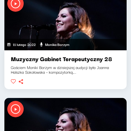
11 lutego 2022
Monika Borzym
Muzyczny Gabinet Terapeutyczny 28
Gościem Moniki Borzym w dzisiejszej audycji była Joanna
Halszka Sokołowska - kompozytorką,...