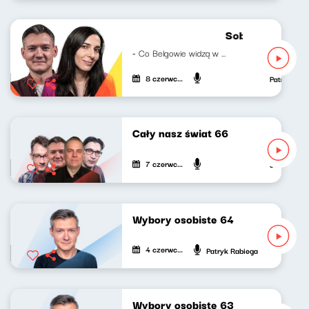
Sobotni brzask 
- Co Belgowie widzą w Polsce? Gościni:...
8 czerwca 2024
Patryk Rab
Cały nasz świat 66
7 czerwca 2024
Jan Janczy,
Wybory osobiste 64
4 czerwca 2024
Patryk Rabiega
Wybory osobiste 63