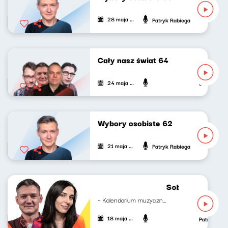
28 maja 2024
Patryk Rabiega
Cały nasz świat 64
24 maja 2024
Jan Janczy,
Wybory osobiste 62
21 maja 2024
Patryk Rabiega
Sobotni brzask 
- Kalendarium muzyczne Mateusz...
18 maja 2024
Patryk Rab