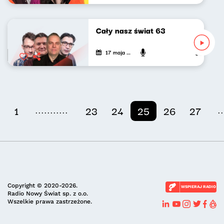
Cały nasz świat 63
17 maja 2024
Jan Janczy,
...........
..
1
23
24
25
26
27
Copyright © 2020-2026.
WSPIERAJ RADIO
Radio Nowy Świat sp. z o.o.
Wszelkie prawa zastrzeżone.