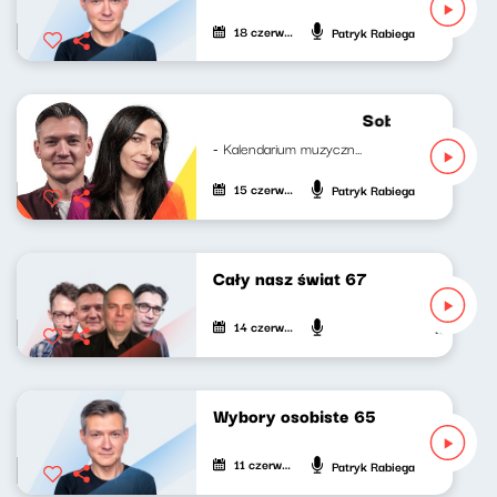
18 czerwca 2024
Patryk Rabiega
Sobotni brzask 
- Kalendarium muzyczne Mateusz...
15 czerwca 2024
Patryk Rabiega
Cały nasz świat 67
14 czerwca 2024
Tomasz Ławn
Wybory osobiste 65
11 czerwca 2024
Patryk Rabiega