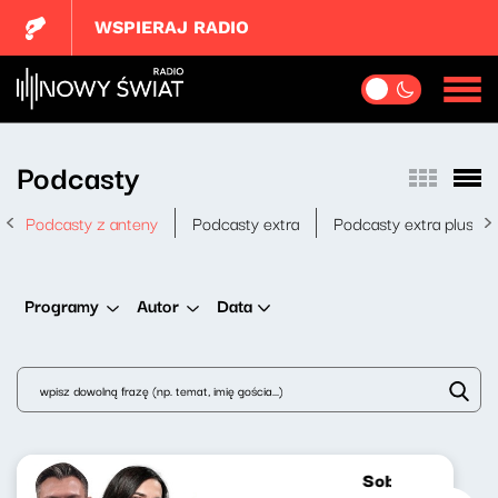
WSPIERAJ RADIO
Podcasty
Podcasty z anteny
Podcasty extra
Podcasty extra plus
Data
Programy
Autor
Sobotni brzask 