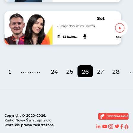
Sobotni brzask 
- Kalendarium muzyczne Mateusz...
13 kwietnia 2024
Maciej Jank
...........
.
1
24
25
26
27
28
Copyright © 2020-2026.
WSPIERAJ RADIO
Radio Nowy Świat sp. z o.o.
Wszelkie prawa zastrzeżone.