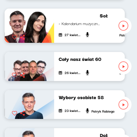
Sobotni brzask 
- Kalendarium muzyczne Mateusz...
27 kwietnia 2024
Patryk Rab
Cały nasz świat 60
26 kwietnia 2024
Jan Janczy,
Wybory osobiste 58
23 kwietnia 2024
Patryk Rabiega
Dobrze nastrojon