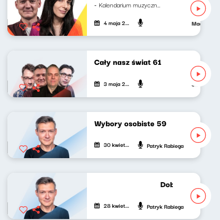
- Kalendarium muzyczne Mateusz...
4 maja 2024
Maciej Jank
Cały nasz świat 61
3 maja 2024
Jan Janczy,
Wybory osobiste 59
30 kwietnia 2024
Patryk Rabiega
Dobrze nastrojon
28 kwietnia 2024
Patryk Rabiega