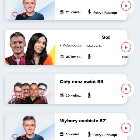
21 kwietnia 2024
Patryk Rabiega
Sobotni brzask 
- Kalendarium muzyczne Mateusz...
20 kwietnia 2024
Patryk Rab
Cały nasz świat 59
19 kwietnia 2024
Jan Janczy,
Wybory osobiste 57
16 kwietnia 2024
Patryk Rabiega