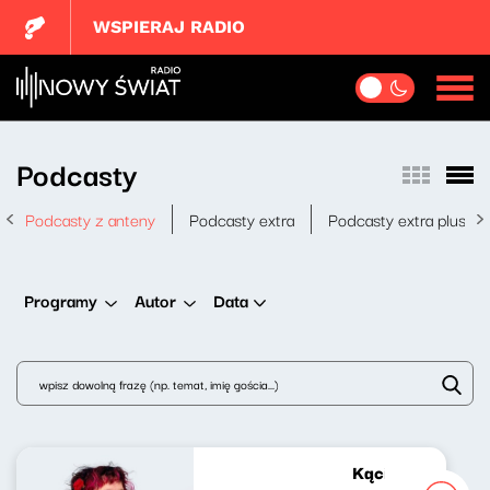
WSPIERAJ RADIO
Podcasty
Podcasty z anteny
Podcasty extra
Podcasty extra plus
Data
Programy
Autor
Kącik różowej gr