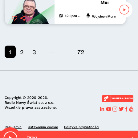
Manniak po oma
12 lipca 2026
Wojciech Mann
...........
1
2
3
72
Copyright © 2020-2026.
WSPIERAJ RADIO
Radio Nowy Świat sp. z o.o.
Wszelkie prawa zastrzeżone.
Regulamin
Ustawienia cookie
Polityka prywatności
Drag