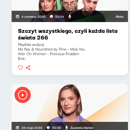
Mateusz And
4 czerwca 2026
55:54
Szczyt wszystkiego, czyli każda lista
świata 266
Playlista audycji:
Ms Ray & Nourished by Time - Miss You
War On Women - Precious Problem
End...
Zuzanna Iłenda
26 maja 2026
55:59