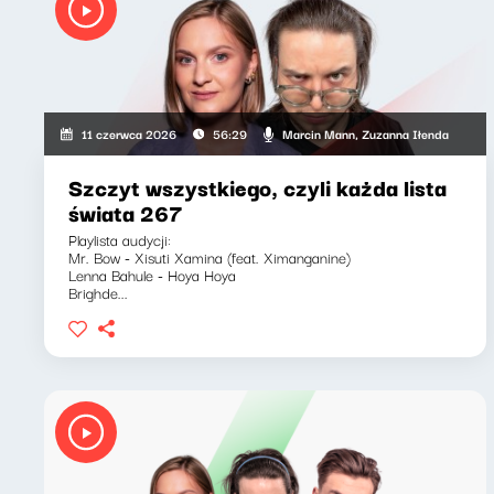
Marcin Mann, Zuzanna Iłenda
11 czerwca 2026
56:29
Szczyt wszystkiego, czyli każda lista
świata 267
Playlista audycji:
Mr. Bow - Xisuti Xamina (feat. Ximanganine)
Lenna Bahule - Hoya Hoya
Brighde...