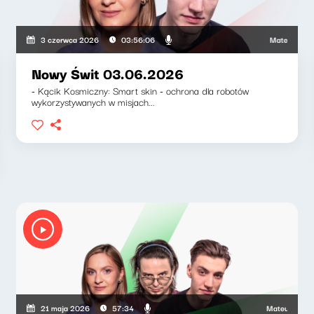
ruszkiewicz, Marcin Mann, Zuzanna Iłenda
Mateusz Andru
3 czerwca 2026
03:56:06
Nowy Świt 03.06.2026
- Kącik Kosmiczny: Smart skin - ochrona dla robotów
wykorzystywanych w misjach...
Mateusz Andrusz
21 maja 2026
57:34