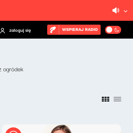
zaloguj się
WSPIERAJ RADIO
z ogródek