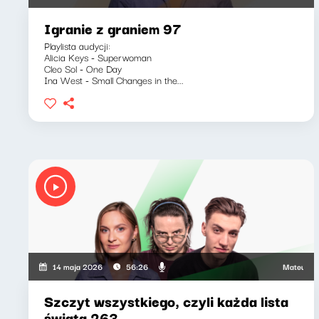
Igranie z graniem 97
Playlista audycji:
Alicia Keys - Superwoman
Cleo Sol - One Day
Ina West - Small Changes in the...
Mateusz Andr
14 maja 2026
56:26
Szczyt wszystkiego, czyli każda lista
świata 263