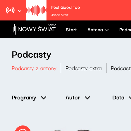
Feel Good Too
Jason Mraz
Start
Antena
Podc
Podcasty
Podcasty z anteny
Podcasty extra
Podcast
Data
Programy
Autor