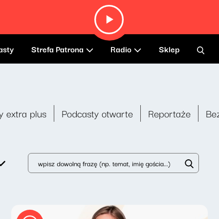
asty
Strefa Patrona
Radio
Sklep
y extra plus
Podcasty otwarte
Reportaże
Be