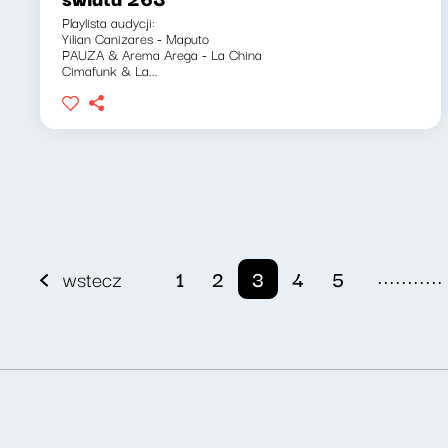
Playlista audycji:
Yilian Canizares - Maputo
PAUZA & Arema Arega - La China
Cimafunk & La...
...........
wstecz
1
2
3
4
5