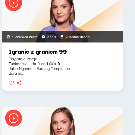
Zuzanna Iłenda
9 czerwca 2026
57:01
Igranie z graniem 99
Playlista audycji:
Funkadelic - Hit It and Quit It
Jalen Ngonda - Burning Temptation
Sara &...