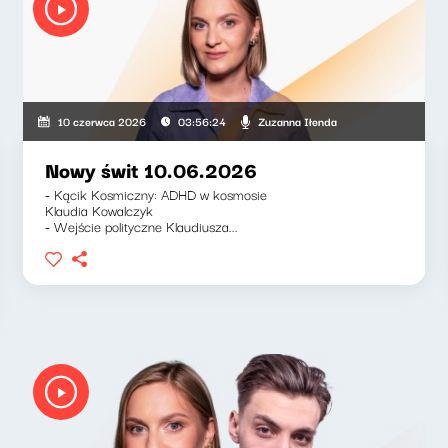
Zuzanna Iłenda
10 czerwca 2026
03:56:24
Nowy świt 10.06.2026
- Kącik Kosmiczny: ADHD w kosmosie
Klaudia Kowalczyk
- Wejście polityczne Klaudiusza...