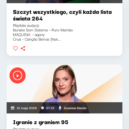
Szczyt wszystkiego, czyli każda lista
świata 264
Playlista audycji:
Buraka Som Sistema - Puro Mambo
MAQUINA. - agony
Crua - Canção Beiroa (feat....
uszkiewicz, Marcin Mann, Zuzanna Iłenda
Zuzanna Iłenda
12 maja 2026
57:12
Igranie z graniem 95
Playlista audycji: