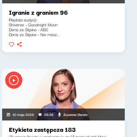
Igranie z graniem 96
Playlista audycji:
Shivaree - Goodnight Moon
Daria ze Śląska - ABS
Daria ze Śląska - Nie masz...
Zuzanna Iłenda
10 maja 2026
56:36
Etykieta zastępcza 183
(Zuzanna Iłenda w zastępstwie za "Z tamtych lat" Marii