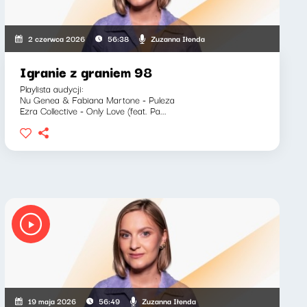
szkiewicz, Zuzanna Iłenda
Zuzanna Iłenda
2 czerwca 2026
56:38
Igranie z graniem 98
Playlista audycji:
Nu Genea & Fabiana Martone - Puleza
Ezra Collective - Only Love (feat. Pa...
kiewicz, Wojciech Mann, Zuzanna Iłenda
Zuzanna Iłenda
19 maja 2026
56:49