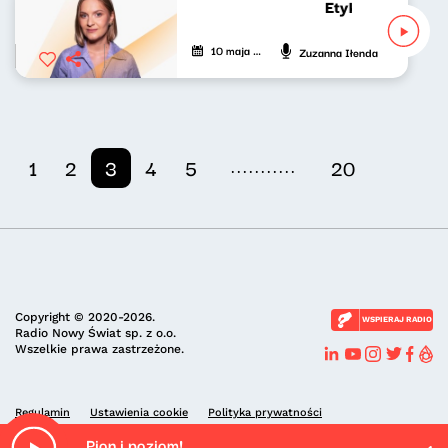
Etykieta zastępc
10 maja 2026
Zuzanna Iłenda
...........
1
2
3
4
5
20
Copyright © 2020-2026.
WSPIERAJ RADIO
Radio Nowy Świat sp. z o.o.
Wszelkie prawa zastrzeżone.
Regulamin
Ustawienia cookie
Polityka prywatności
Pion i poziom!