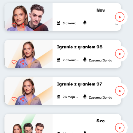
Nowy Świt 03.06
3 czerwca 2026
Mateusz And
Igranie z graniem 98
2 czerwca 2026
Zuzanna Iłenda
Igranie z graniem 97
26 maja 2026
Zuzanna Iłenda
Szczyt wszystkieg