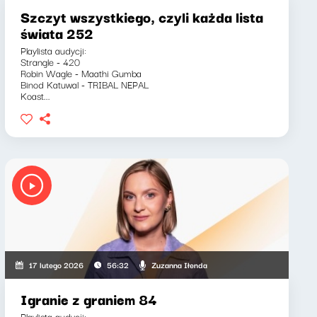
Szczyt wszystkiego, czyli każda lista
świata 252
Playlista audycji:
Strangle - 420
Robin Wagle - Maathi Gumba
Binod Katuwal - TRIBAL NEPAL
Koast...
zkiewicz, Zuzanna Iłenda
Zuzanna Iłenda
17 lutego 2026
56:32
Igranie z graniem 84
Playlista audycji: