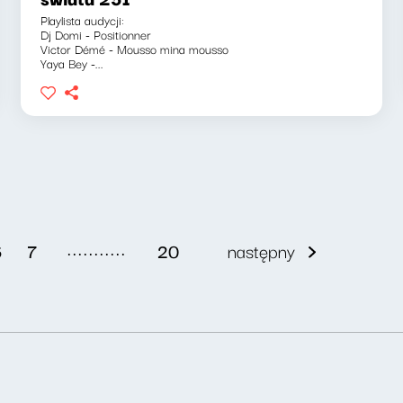
Playlista audycji:
Dj Domi - Positionner
Victor Démé - Mousso mina mousso
Yaya Bey -...
...........
6
7
20
następny