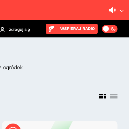
zaloguj się
WSPIERAJ RADIO
z ogródek