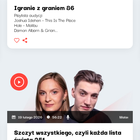
Igranie z graniem 86
Playlista audycji:
Joshua Idehen - This Is The Place
Hole - Malibu
Damon Albarn & Grian...
Mateusz Andrus
19 lutego 2026
56:22
Szczyt wszystkiego, czyli każda lista
świata 251