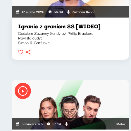
Zuzanna Iłenda
17 marca 2026
56:39
Igranie z graniem 88 [WIDEO]
Gościem Zuzanny Iłendy był Phillip Bracken.
Playlista audycji:
Simon & Garfunkel -...
Mateusz And
5 marca 2026
57:19