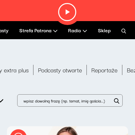
asty
Strefa Patrona
Radio
Sklep
y extra plus
Podcasty otwarte
Reportaże
Be