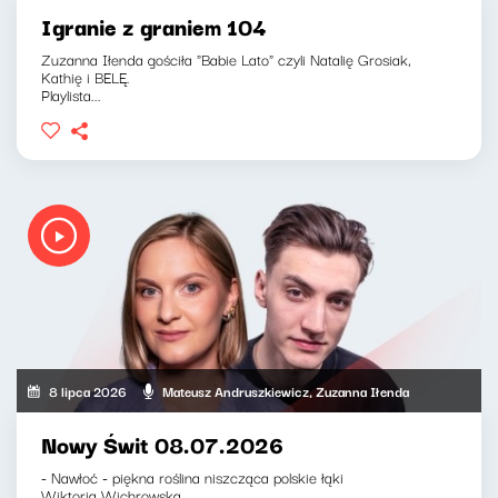
Igranie z graniem 104
Zuzanna Iłenda gościła "Babie Lato" czyli Natalię Grosiak,
Kathię i BELĘ.
Playlista...
8 lipca 2026
Mateusz Andruszkiewicz, Zuzanna Iłenda
Nowy Świt 08.07.2026
- Nawłoć - piękna roślina niszcząca polskie łąki
Wiktoria Wichrowska