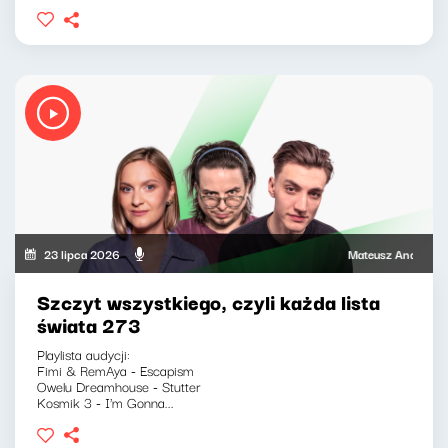
23 lipca 2026
Mateusz Andruszkiewi
Szczyt wszystkiego, czyli każda lista
świata 273
Playlista audycji:
Fimi & RemAya - Escapism
Owelu Dreamhouse - Stutter
Kosmik 3 - I'm Gonna...