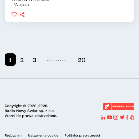
- Wejście...
...........
1
2
3
20
Copyright © 2020-2026.
WSPIERAJ RADIO
Radio Nowy Świat sp. z o.o.
Wszelkie prawa zastrzeżone.
Regulamin
Ustawienia cookie
Polityka prywatności