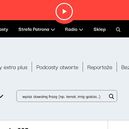
asty
Strefa Patrona
Radio
Sklep
y extra plus
Podcasty otwarte
Reportaże
Be