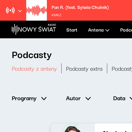
Pan R. (feat. Sylwia Chutnik)
KMKZ
Start
Antena
Podc
Podcasty
Podcasty z anteny
Podcasty extra
Podcast
Data
Programy
Autor