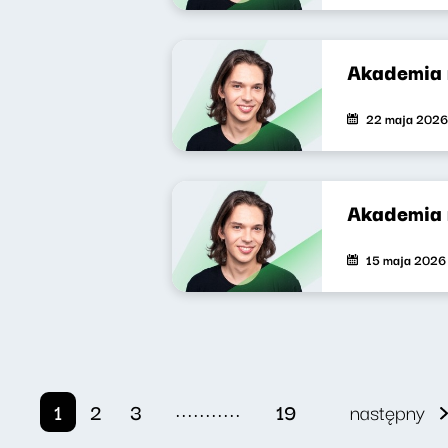
Akademia 
22 maja 2026
Akademia 
15 maja 2026
...........
1
2
3
19
następny