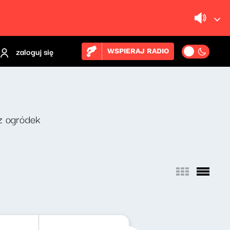
zaloguj się
WSPIERAJ RADIO
z ogródek