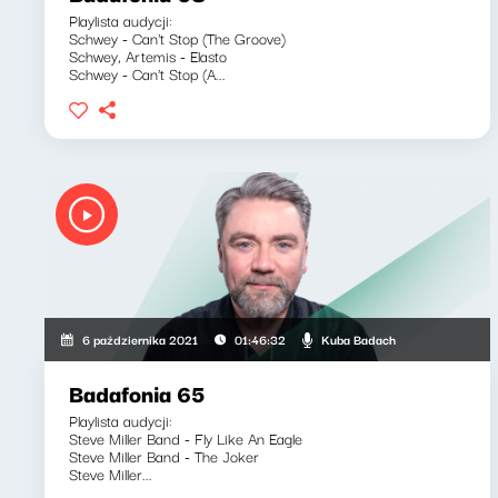
Playlista audycji:
Schwey - Can't Stop (The Groove)
Schwey, Artemis - Elasto
Schwey - Can't Stop (A...
Kuba Badach
6 października 2021
01:46:32
Badafonia 65
Playlista audycji:
Steve Miller Band - Fly Like An Eagle
Steve Miller Band - The Joker
Steve Miller...