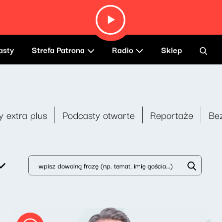
asty
Strefa Patrona
Radio
Sklep
y extra plus
Podcasty otwarte
Reportaże
Be