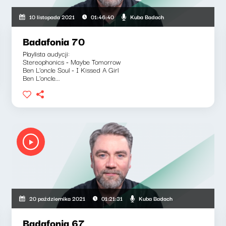
Kuba Badach
10 listopada 2021
01:46:40
Badafonia 70
Playlista audycji:
Stereophonics - Maybe Tomorrow
Ben L'oncle Soul - I Kissed A Girl
Ben L'oncle...
Kuba Badach
20 października 2021
01:21:31
Badafonia 67