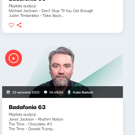
Playlista audycji:
Michael Jackson - Don't Stop 'Til You Get Enough
Justin Timberlake - Take Back...
Kuba Badach
22 września 2021
01:48:04
Badafonia 63
Playlista audycji:
Janet Jackson - Rhythm Nation
The Time - Chocolate #2
The Time - Donald Trump...