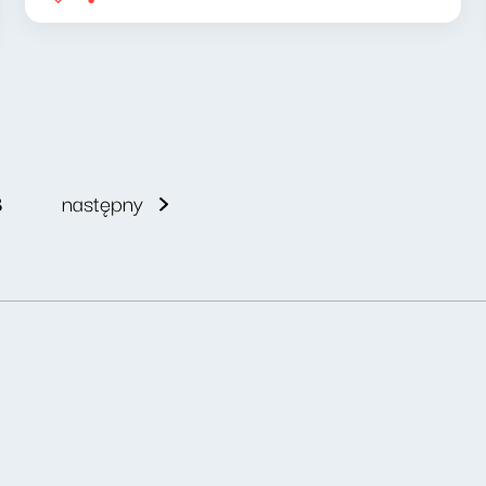
8
następny