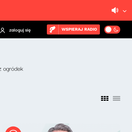
zaloguj się
WSPIERAJ RADIO
z ogródek