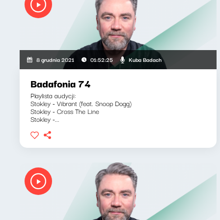
Kuba Badach
8 grudnia 2021
01:52:25
Badafonia 74
Playlista audycji:
Stokley - Vibrant (feat. Snoop Dogg)
Stokley - Cross The Line
Stokley -...