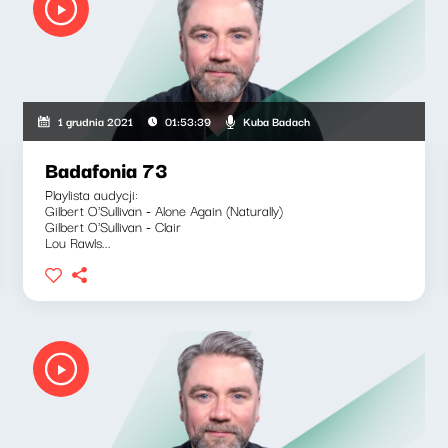
Kuba Badach
1 grudnia 2021
01:53:39
Badafonia 73
Playlista audycji:
Gilbert O'Sullivan - Alone Again (Naturally)
Gilbert O'Sullivan - Clair
Lou Rawls...