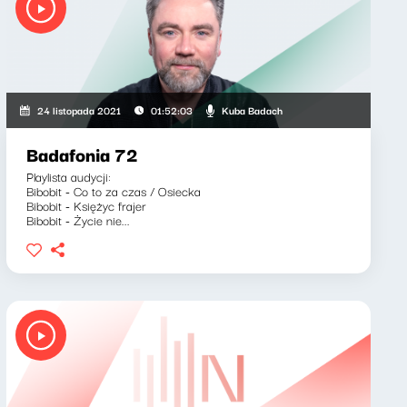
Kuba Badach
24 listopada 2021
01:52:03
Badafonia 72
Playlista audycji:
Bibobit - Co to za czas / Osiecka
Bibobit - Księżyc frajer
Bibobit - Życie nie...