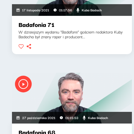
Kuba Badach
17 listopada 2021
01:17:56
Badafonia 71
W dzisiejszym wydaniu "Badafonii" gościem redaktora Kuby
Badacha był znany raper i producent...
Kuba Badach
27 października 2021
01:15:53
Badafonia 68