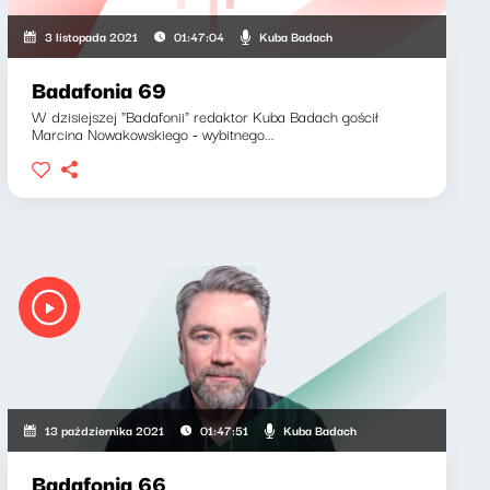
Kuba Badach
3 listopada 2021
01:47:04
Badafonia 69
W dzisiejszej "Badafonii" redaktor Kuba Badach gościł
Marcina Nowakowskiego - wybitnego...
Kuba Badach
13 października 2021
01:47:51
Badafonia 66