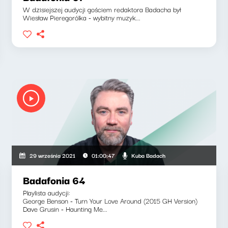
W dzisiejszej audycji gościem redaktora Badacha był
Wiesław Pieregorólka - wybitny muzyk...
Kuba Badach
29 września 2021
01:00:47
Badafonia 64
Playlista audycji:
George Benson - Turn Your Love Around (2015 GH Version)
Dave Grusin - Haunting Me...