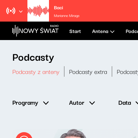
Baci
Marianne Mirage
Start
Antena
Podc
Podcasty
Podcasty z anteny
Podcasty extra
Podcast
Data
Programy
Autor