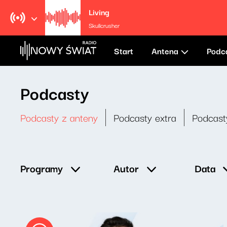
Living
Skullcrusher
Start
Antena
Podc
Podcasty
Podcasty z anteny
Podcasty extra
Podcast
Data
Programy
Autor