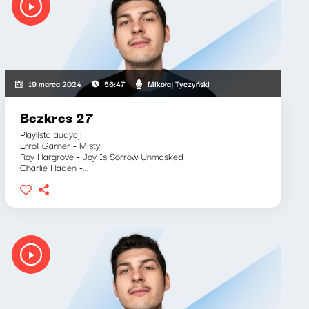
Mikołaj Tyczyński
19 marca 2024
56:47
Bezkres 27
Playlista audycji:
Erroll Garner - Misty
Roy Hargrove - Joy Is Sorrow Unmasked
Charlie Haden -...