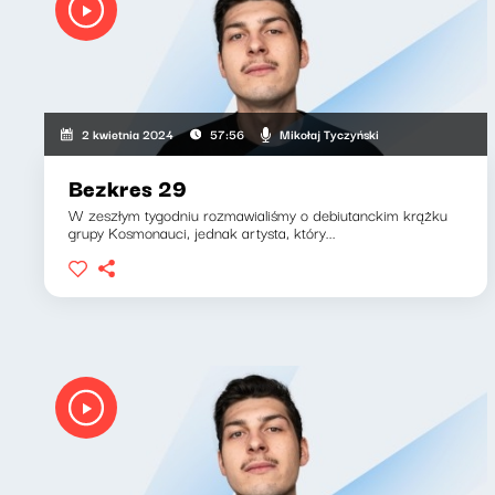
Mikołaj Tyczyński
2 kwietnia 2024
57:56
Bezkres 29
W zeszłym tygodniu rozmawialiśmy o debiutanckim krążku
grupy Kosmonauci, jednak artysta, który...