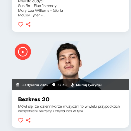
Playlista audycji:
Sun Ra - Blue Intensity
Mary Lou Williams - Gloria
McCoy Tyner -...
Mikołaj Tyczyński
30 stycznia 2024
57:43
Bezkres 20
Mówi się, że dziennikarze muzyczni to w wielu przypadkach
niespełnieni muzycy i chyba coś w tym...