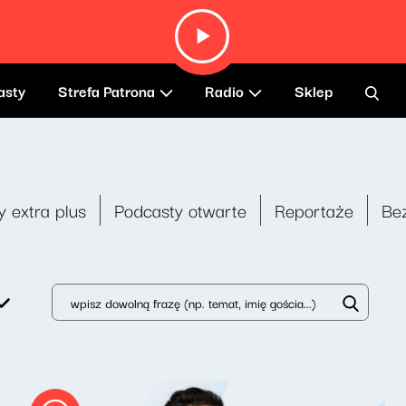
asty
Strefa Patrona
Radio
Sklep
y extra plus
Podcasty otwarte
Reportaże
Be