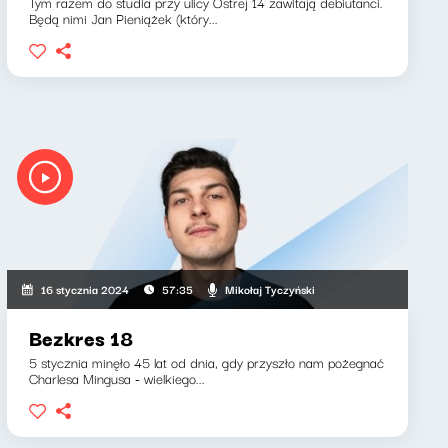
Tym razem do studia przy ulicy Ostrej 14 zawitają debiutanci.
Będą nimi Jan Pieniążek (który...
Mikołaj Tyczyński
16 stycznia 2024
57:35
Bezkres 18
5 stycznia minęło 45 lat od dnia, gdy przyszło nam pożegnać
Charlesa Mingusa - wielkiego...