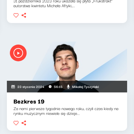
31 października 2023 roku ukazała się płyta „Frukstrakt”
autorstwa kwintetu Michała Aftyki,...
Mikołaj Tyczyński
23 stycznia 2024
56:15
Bezkres 19
Za nami pierwsze tygodnie nowego roku, czyli czas kiedy na
rynku muzycznym niewiele się dzieje...