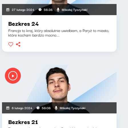
Mikołaj Tyczyński
27 lutego 2024
56:36
Bezkres 24
Francja to kraj, który absolutnie uwielbiam, a Paryż to miasto,
które kocham bardzo mocno....
Mikołaj Tyczyński
6 lutego 2024
58:08
Bezkres 21