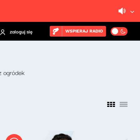
zaloguj się
WSPIERAJ RADIO
z ogródek