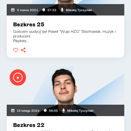
Mikołaj Tyczyński
5 marca 2024
57:22
Bezkres 25
Gościem audycji był Paweł "Wuja HZG" Stachowiak, muzyk i
producent.
Playlista...
Mikołaj Tyczyński
13 lutego 2024
56:55
Bezkres 22