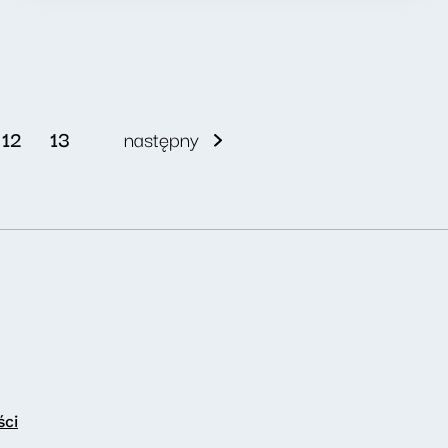
12
13
następny
ści