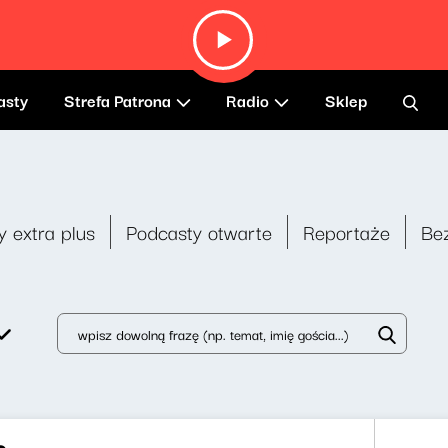
asty
Strefa Patrona
Radio
Sklep
y extra plus
Podcasty otwarte
Reportaże
Be