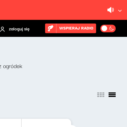
zaloguj się
WSPIERAJ RADIO
z ogródek