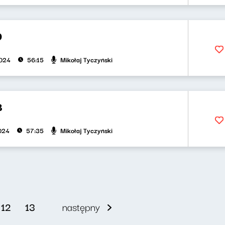
9
Mikołaj Tyczyński
2024
56:15
8
Mikołaj Tyczyński
2024
57:35
12
13
następny