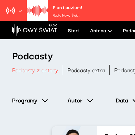
Pion i poziom!
Radio Nowy Świat
Start
Antena
Podc
Podcasty
Podcasty z anteny
Podcasty extra
Podcast
Data
Programy
Autor