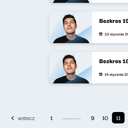
Bezkres 1
23 stycznia 
Bezkres 1
16 stycznia 
...........
wstecz
1
9
10
11