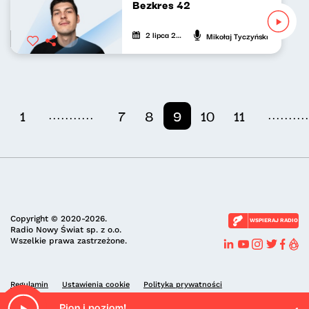
Bezkres 42
2 lipca 2024
Mikołaj Tyczyński
...........
.........
1
7
8
9
10
11
Copyright © 2020-2026.
WSPIERAJ RADIO
Radio Nowy Świat sp. z o.o.
Wszelkie prawa zastrzeżone.
Regulamin
Ustawienia cookie
Polityka prywatności
Pion i poziom!