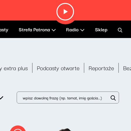
asty
Strefa Patrona
Radio
Sklep
y extra plus
Podcasty otwarte
Reportaże
Be