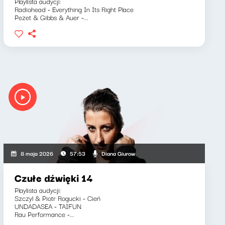
Playlista audycji:
Radiohead - Everything In Its Right Place
Pezet & Gibbs & Auer -...
Diana Giurow
8 maja 2026
57:53
Czułe dźwięki 14
Playlista audycji:
Szczyl & Piotr Rogucki - Cień
UNDADASEA - TAIFUN
Rau Performance -...