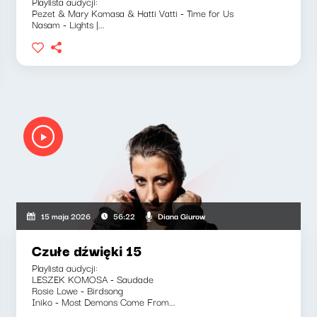
Playlista audycji:
Pezet & Mary Komasa & Hatti Vatti - Time for Us
Nasam - Lights |...
Diana Giurow
15 maja 2026
56:22
Czułe dźwięki 15
Playlista audycji:
LESZEK KOMOSA - Saudade
Rosie Lowe - Birdsong
Iniko - Most Demons Come From...