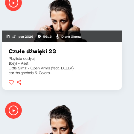
Diana Giurow
17 lipca 2026
56:16
Czułe dźwięki 23
Playlista audycji:
Ibeyi - Aset
Little Simz - Open Arms (feat. DEELA)
earthsignchels & Colors...