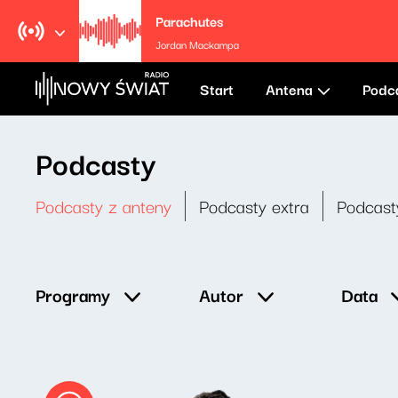
Parachutes
Jordan Mackampa
Start
Antena
Podc
Podcasty
Podcasty z anteny
Podcasty extra
Podcast
Data
Programy
Autor