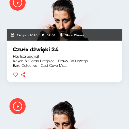
Diana Giurow
24 lipca 2026
57:07
Czułe dźwięki 24
Playlista audycji:
Kayah & Goran Bregović - Prawy Do Lewego
Ezra Collective - God Gave Me...