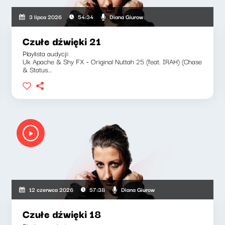
Diana Giurow
3 lipca 2026
54:34
Czułe dźwięki 21
Playlista audycji:
Uk Apache & Shy FX - Original Nuttah 25 (feat. IRAH) (Chase
& Status...
Diana Giurow
12 czerwca 2026
57:38
Czułe dźwięki 18