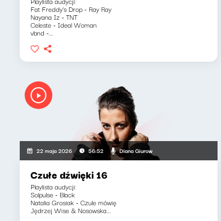
Playlista audycji:
Fat Freddy's Drop - Ray Ray
Nayana Iz - TNT
Celeste - Ideal Woman
vbnd -...
Diana Giurow
22 maja 2026
56:52
Czułe dźwięki 16
Playlista audycji:
Solpulse - Black
Natalia Grosiak - Czule mówię
Jędrzej Wise & Nosowska...