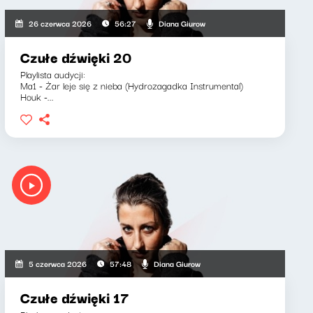
Diana Giurow
26 czerwca 2026
56:27
Czułe dźwięki 20
Playlista audycji:
Ma1 - Żar leje się z nieba (Hydrozagadka Instrumental)
Houk -...
Diana Giurow
5 czerwca 2026
57:48
Czułe dźwięki 17