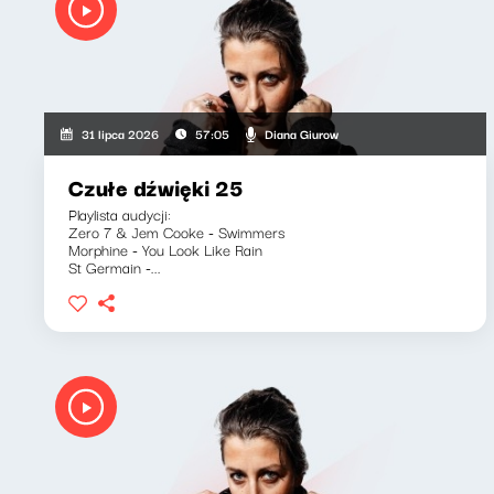
Diana Giurow
31 lipca 2026
57:05
Czułe dźwięki 25
Playlista audycji:
Zero 7 & Jem Cooke - Swimmers
Morphine - You Look Like Rain
St Germain -...