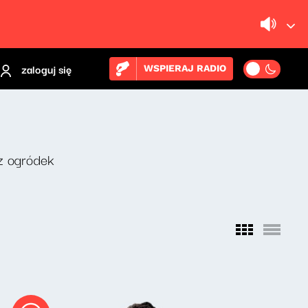
zaloguj się
WSPIERAJ RADIO
z ogródek