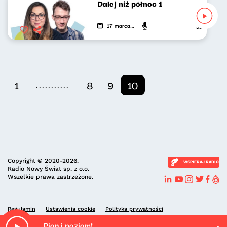
Dalej niż północ 1
17 marca 2024
Jan Janczy,
...........
1
8
9
10
Copyright © 2020-2026.
WSPIERAJ RADIO
Radio Nowy Świat sp. z o.o.
Wszelkie prawa zastrzeżone.
Regulamin
Ustawienia cookie
Polityka prywatności
Pion i poziom!