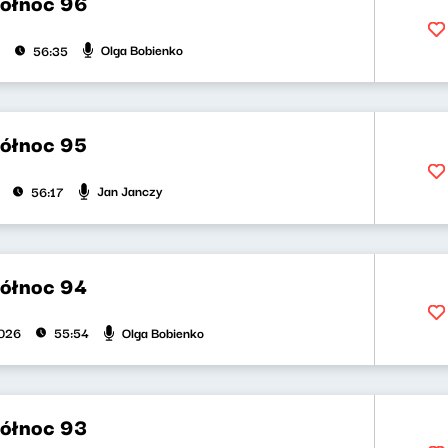
północ 96
Olga Bobienko
56:35
północ 95
Jan Janczy
56:17
północ 94
Olga Bobienko
2026
55:54
północ 93