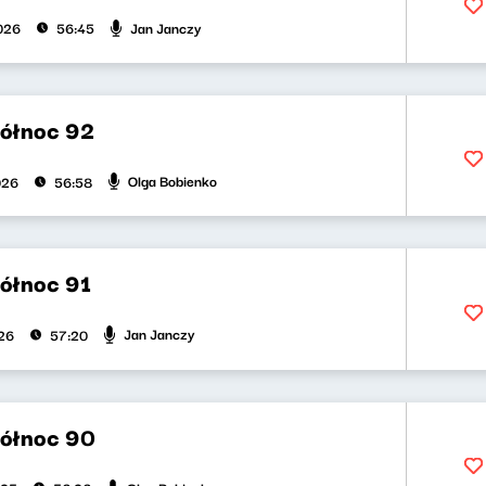
Jan Janczy
2026
56:45
północ 92
Olga Bobienko
026
56:58
północ 91
Jan Janczy
026
57:20
północ 90