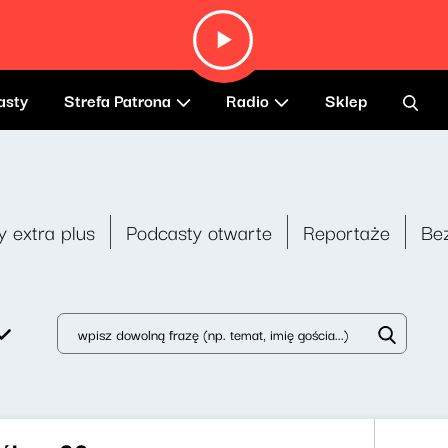
asty
Strefa Patrona
Radio
Sklep
y extra plus
Podcasty otwarte
Reportaże
Be