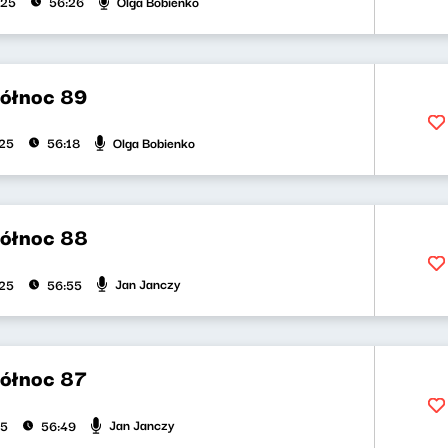
Olga Bobienko
025
56:26
północ 89
Olga Bobienko
025
56:18
północ 88
Jan Janczy
025
56:55
północ 87
Jan Janczy
25
56:49