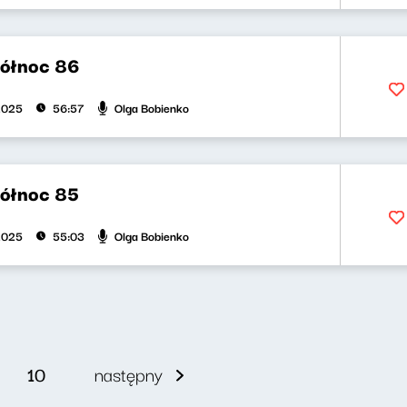
północ 86
Olga Bobienko
2025
56:57
północ 85
Olga Bobienko
2025
55:03
10
następny