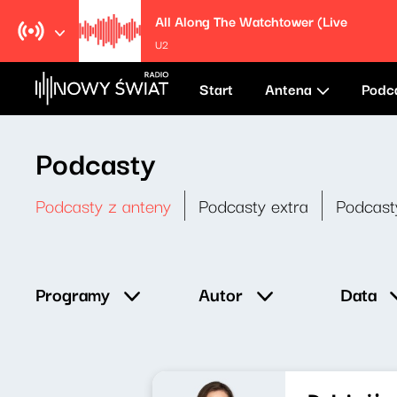
All Along The Watchtower (Live
U2
Start
Antena
Podc
Podcasty
Podcasty z anteny
Podcasty extra
Podcast
Data
Programy
Autor