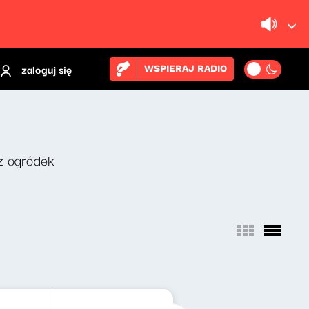
zaloguj się
WSPIERAJ RADIO
z ogródek