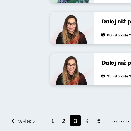
Dalej niż 
30 listopada 
Dalej niż 
23 listopada 
...........
wstecz
1
2
3
4
5