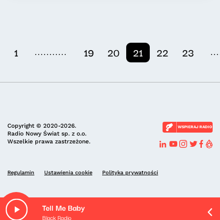
...........
...
1
19
20
21
22
23
Copyright © 2020-2026.
WSPIERAJ RADIO
Radio Nowy Świat sp. z o.o.
Wszelkie prawa zastrzeżone.
Regulamin
Ustawienia cookie
Polityka prywatności
Tell Me Baby
Black Radio