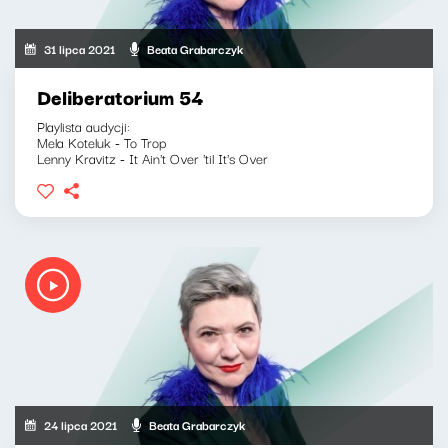
31 lipca 2021
Beata Grabarczyk
Deliberatorium 54
Playlista audycji:
Mela Koteluk - To Trop
Lenny Kravitz - It Ain't Over 'til It's Over
24 lipca 2021
Beata Grabarczyk