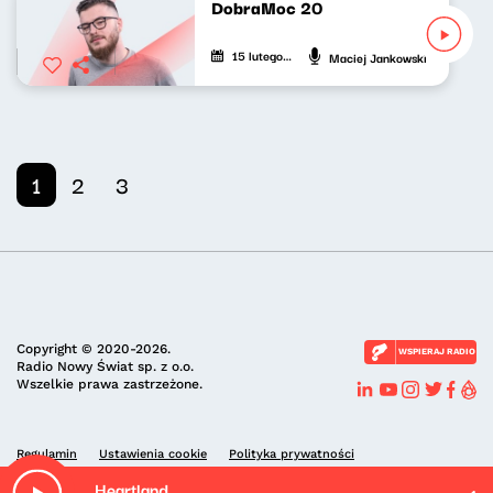
DobraMoc 20
15 lutego 2024
Maciej Jankowski
1
2
3
Copyright © 2020-2026.
WSPIERAJ RADIO
Radio Nowy Świat sp. z o.o.
Wszelkie prawa zastrzeżone.
Regulamin
Ustawienia cookie
Polityka prywatności
Heartland