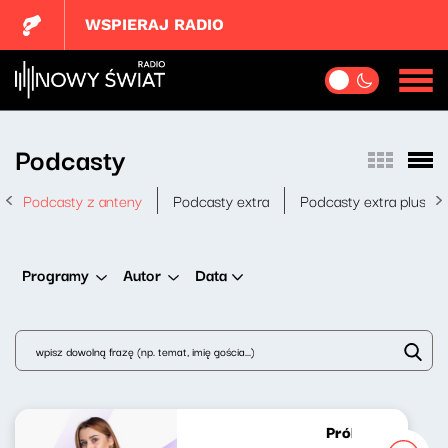
WSPIERAJ RADIO
Podcasty
Podcasty z anteny
Podcasty extra
Podcasty extra plus
Data
Programy
Autor
Próbny lot Marce