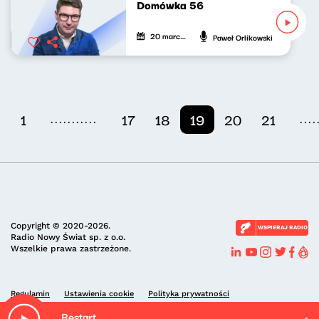
Domówka 56
20 marca 2022
Paweł Orlikowski
...........
....
1
17
18
19
20
21
Copyright © 2020-2026.
WSPIERAJ RADIO
Radio Nowy Świat sp. z o.o.
Wszelkie prawa zastrzeżone.
Regulamin
Ustawienia cookie
Polityka prywatności
Restart