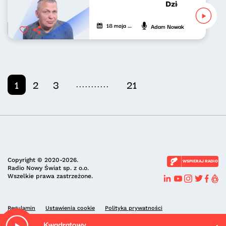
Dziękuję za wyp
18 maja 2026
Adam Nowak
...........
1
2
3
21
Copyright © 2020-2026.
WSPIERAJ RADIO
Radio Nowy Świat sp. z o.o.
Wszelkie prawa zastrzeżone.
Regulamin
Ustawienia cookie
Polityka prywatności
Kwadratowy