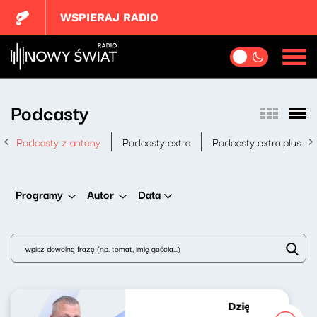
WSPIERAJ RADIO
Podcasty
Podcasty z anteny
Podcasty extra
Podcasty extra plus
Data
Programy
Autor
Dziękuję za wypo