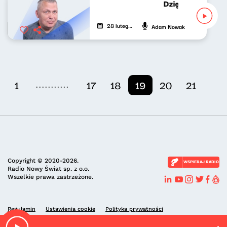
Dziękuję za wypo
28 lutego 2022
Adam Nowak
...........
1
17
18
19
20
21
Copyright © 2020-2026.
WSPIERAJ RADIO
Radio Nowy Świat sp. z o.o.
Wszelkie prawa zastrzeżone.
Regulamin
Ustawienia cookie
Polityka prywatności