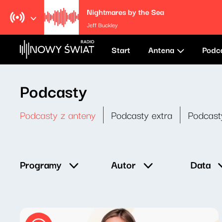
Nightmares by the Sea
Jeff Buckley
Start
Antena
Podc
Podcasty
Podcasty z anteny
Podcasty extra
Podcast
Data
Programy
Autor