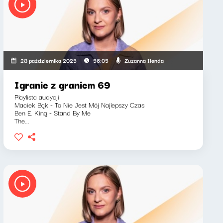
Zuzanna Iłenda
28 października 2025
56:05
Igranie z graniem 69
Playlista audycji:
Maciek Bąk - To Nie Jest Mój Najlepszy Czas
Ben E. King - Stand By Me
The...