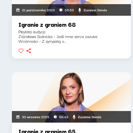
Zuzanna Iłenda
21 października 2025
55:55
Igranie z graniem 68
Playlista audycji:
Zdzisława Sośnicka - Jeśli mnie serce oszuka
Wciórności - Z sympatią o...
Zuzanna Iłenda
30 września 2025
56:43
Igranie z graniem 65