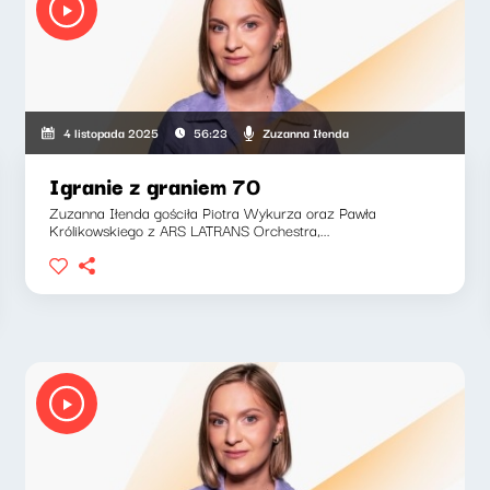
Zuzanna Iłenda
4 listopada 2025
56:23
Igranie z graniem 70
Zuzanna Iłenda gościła Piotra Wykurza oraz Pawła
Królikowskiego z ARS LATRANS Orchestra,...