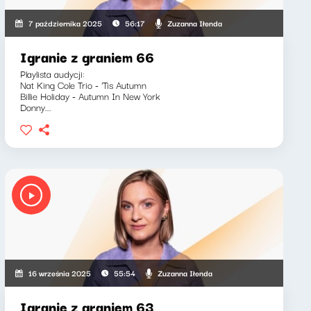
Zuzanna Iłenda
7 października 2025
56:17
Igranie z graniem 66
Playlista audycji:
Nat King Cole Trio - 'Tis Autumn
Billie Holiday - Autumn In New York
Donny...
Zuzanna Iłenda
16 września 2025
55:54
Igranie z graniem 63