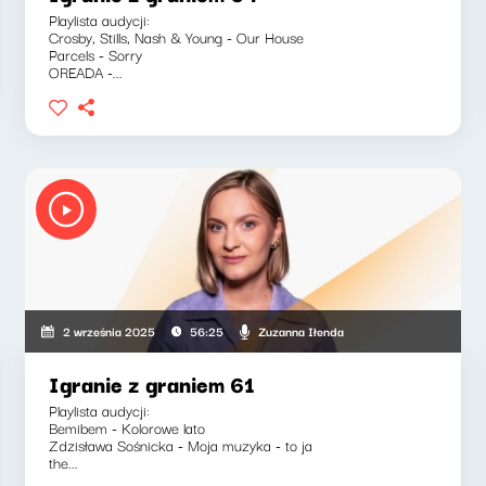
Playlista audycji:
Crosby, Stills, Nash & Young - Our House
Parcels - Sorry
OREADA -...
Zuzanna Iłenda
2 września 2025
56:25
Igranie z graniem 61
Playlista audycji:
Bemibem - Kolorowe lato
Zdzisława Sośnicka - Moja muzyka - to ja
the...