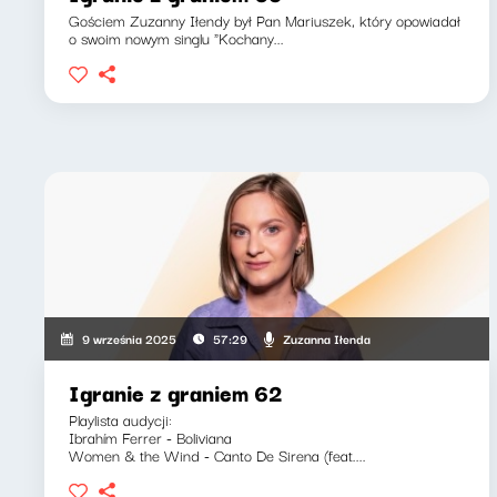
Gościem Zuzanny Iłendy był Pan Mariuszek, który opowiadał
o swoim nowym singlu "Kochany...
Zuzanna Iłenda
9 września 2025
57:29
Igranie z graniem 62
Playlista audycji:
Ibrahím Ferrer - Boliviana
Women & the Wind - Canto De Sirena (feat....