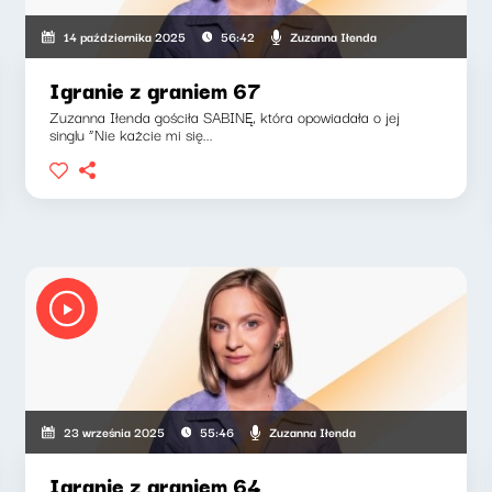
Zuzanna Iłenda
14 października 2025
56:42
Igranie z graniem 67
Zuzanna Iłenda gościła SABINĘ, która opowiadała o jej
singlu “Nie każcie mi się...
Zuzanna Iłenda
23 września 2025
55:46
Igranie z graniem 64