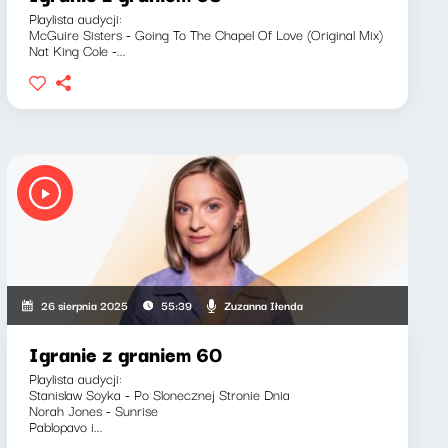
Playlista audycji:
McGuire Sisters - Going To The Chapel Of Love (Original Mix)
Nat King Cole -...
Zuzanna Iłenda
26 sierpnia 2025
55:39
Igranie z graniem 60
Playlista audycji:
Stanislaw Soyka - Po Slonecznej Stronie Dnia
Norah Jones - Sunrise
Pablopavo i...