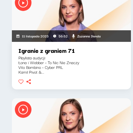
Zuzanna Iłenda
11 listopada 2025
56:52
Igranie z graniem 71
Playlista audycji:
Łona i Webber - To Nic Nie Znaczy
Vito Bambino - Cyber PRL
Kamil Pivot &...