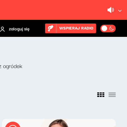
zaloguj się
WSPIERAJ RADIO
z ogródek