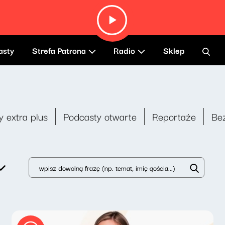
asty
Strefa Patrona
Radio
Sklep
y extra plus
Podcasty otwarte
Reportaże
Be