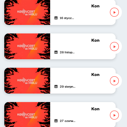
Koncert w Holu 1
16 stycznia 2026
Koncert w Holu 
28 listopada 2025
Koncert w Holu 1
29 sierpnia 2025
Koncert w Holu 1
27 czerwca 2025