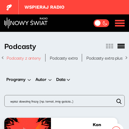
WSPIERAJ RADIO
Podcasty
Podcasty z anteny
Podcasty extra
Podcasty extra plus
Data
Programy
Autor
Koncert w Holu 19