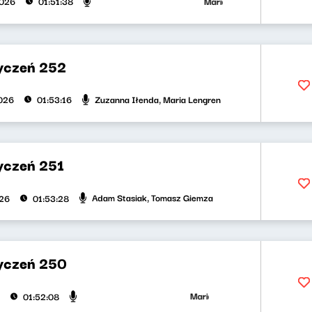
Maria Zamachowska, Olga Bo
2026
01:51:38
yczeń 252
Zuzanna Iłenda, Maria Lengren
026
01:53:16
yczeń 251
Adam Stasiak, Tomasz Giemza
026
01:53:28
yczeń 250
Maria Zamachowska, Jakub Jęd
01:52:08