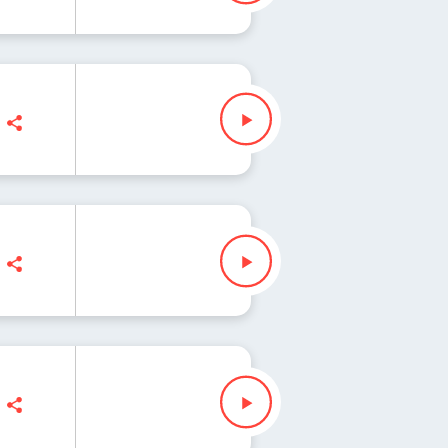
bienko
ras