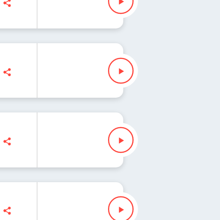
 Mann, Ryszard Koziołek
yk
rres