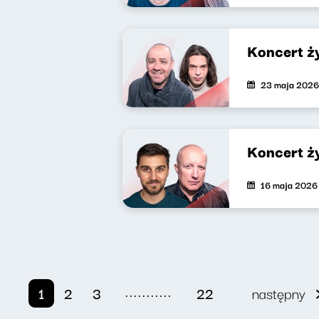
Koncert ż
23 maja 2026
Koncert ż
16 maja 2026
...........
1
2
3
22
następny