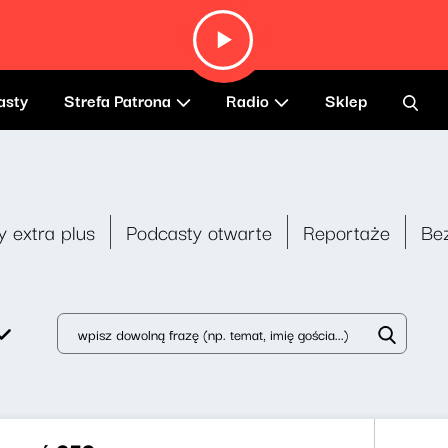
asty
Strefa Patrona
Radio
Sklep
y extra plus
Podcasty otwarte
Reportaże
Be