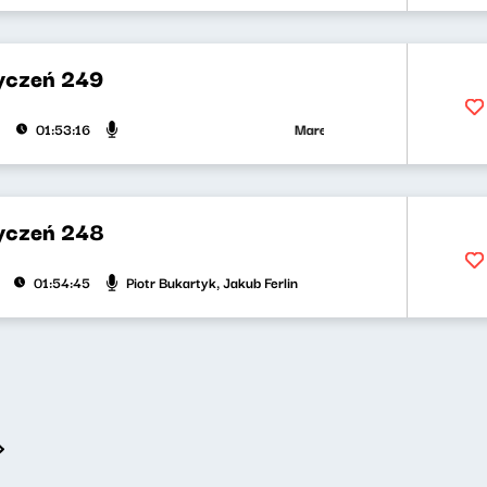
yczeń 249
Marek Napiórkowski, Adam Stasi
01:53:16
yczeń 248
Piotr Bukartyk, Jakub Ferlin
01:54:45