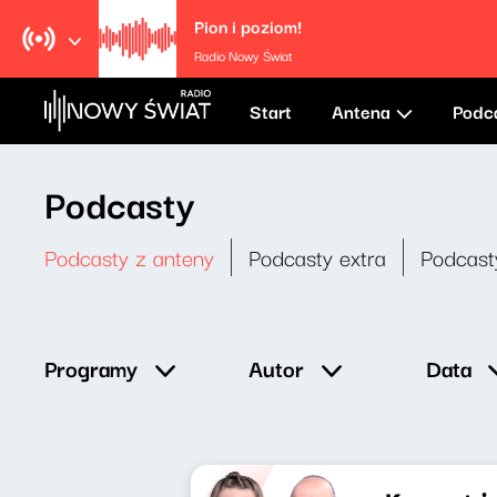
Pion i poziom!
Radio Nowy Świat
Start
Antena
Podc
Podcasty
Podcasty z anteny
Podcasty extra
Podcast
Data
Programy
Autor