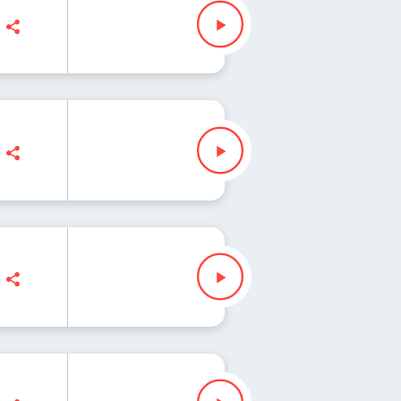
Bąkowska
iołek