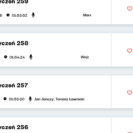
yczeń 259
Marek Napiórkowski, Adriana 
26
01:53:52
yczeń 258
Wojciech Malajkat, Ryszard Koz
01:54:24
yczeń 257
Jan Janczy, Tomasz Ławnicki
01:53:20
yczeń 256