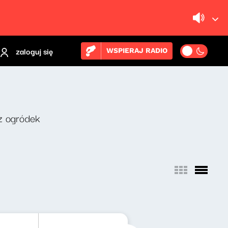
zaloguj się
WSPIERAJ RADIO
z ogródek