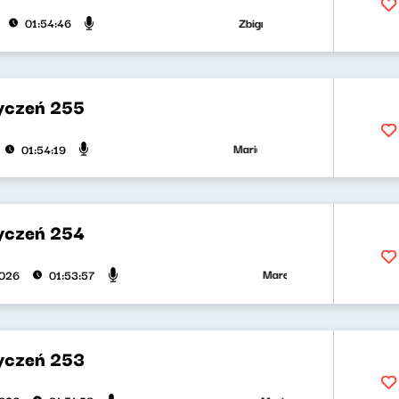
Zbigniew Zamachowski, Wojciech
01:54:46
yczeń 255
Maria Zamachowska, Piotr Bukart
01:54:19
yczeń 254
Marek Napiórkowski, Jose To
2026
01:53:57
yczeń 253