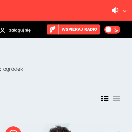
zaloguj się
WSPIERAJ RADIO
z ogródek