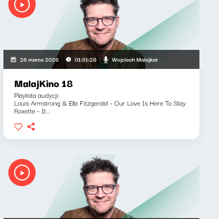
Wojciech Malajkat
26 marca 2026
01:51:28
MalajKino 18
Playlista audycji:
Louis Armstrong & Ella Fitzgerald - Our Love Is Here To Stay
Roxette - It...