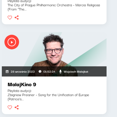
Playlista audycji:
The City of Prague Philharmonic Orchestra - Marcia Religiosa
(From "The...
Wojciech Malajkat
28 września 2023
01:52:34
MalajKino 9
Playlista audycji:
Zbigniew Preisner - Song for the Unification of Europe
(Patrice's...