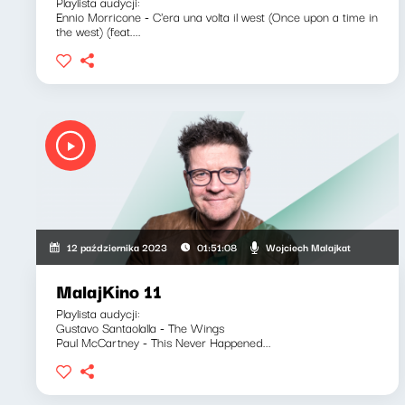
Playlista audycji:
Ennio Morricone - C'era una volta il west (Once upon a time in
the west) (feat....
Wojciech Malajkat
12 października 2023
01:51:08
MalajKino 11
Playlista audycji:
Gustavo Santaolalla - The Wings
Paul McCartney - This Never Happened...