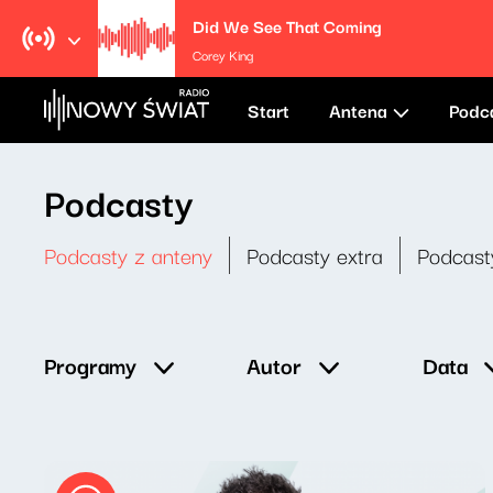
Did We See That Coming
Corey King
Start
Antena
Podc
Podcasty
Podcasty z anteny
Podcasty extra
Podcast
Data
Programy
Autor