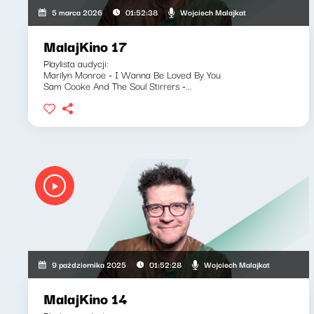
Wojciech Malajkat
5 marca 2026
01:52:38
MalajKino 17
Playlista audycji:
Marilyn Monroe - I Wanna Be Loved By You
Sam Cooke And The Soul Stirrers -...
Wojciech Malajkat
9 października 2025
01:52:28
MalajKino 14