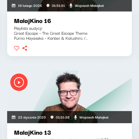
Wojciech Malajkat
19 lutego 2026
01:51:51
MalajKino 16
Playlista audycji:
Great Escape - The Great Escape Theme
Fumio Hayasaka - Kanbei & Katushiro /...
Wojciech Malajkat
23 stycznia 2025
01:51:38
MalajKino 13