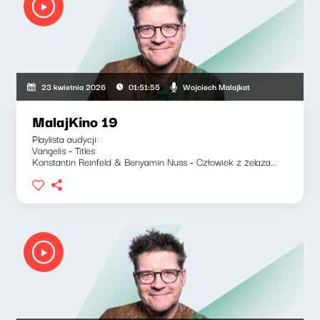
Wojciech Malajkat
23 kwietnia 2026
01:51:55
MalajKino 19
Playlista audycji:
Vangelis - Titles
Konstantin Reinfeld & Benyamin Nuss - Człowiek z żelaza...