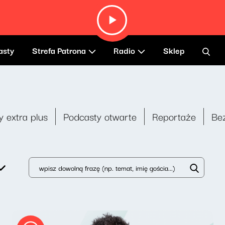
asty
Strefa Patrona
Radio
Sklep
y extra plus
Podcasty otwarte
Reportaże
Be