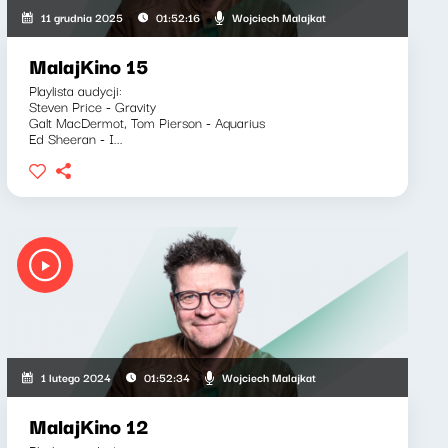
Wojciech Malajkat
11 grudnia 2025
01:52:16
MalajKino 15
Playlista audycji:
Steven Price - Gravity
Galt MacDermot, Tom Pierson - Aquarius
Ed Sheeran - I...
Wojciech Malajkat
1 lutego 2024
01:52:34
MalajKino 12