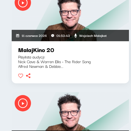
Wojciech Malajkat
11 czerwca 2026
01:53:43
MalajKino 20
Playlista audycji:
Nick Cave & Warren Ellis - The Rider Song
Alfred Newman & Debbie...