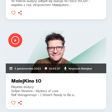
W trakcie audycji odbyał się aukcja na rzecz WOŚP -
wspólne z red. Wojciechem Malajkatem...
Wojciech Malajkat
5 października 2023
01:52:37
MalajKino 10
Playlista audycji:
Sufjan Stevens - Mystery of Love
Ralf Wengenmayr - I Wasn't Ready to Be a...