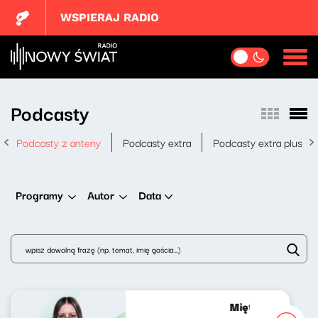
WSPIERAJ RADIO
Podcasty
Podcasty z anteny
Podcasty extra
Podcasty extra plus
Data
Programy
Autor
Mięta do (pop)ku