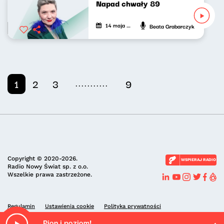
Napad chwały 89
14 maja 2026
Beata Grabarczyk
...........
1
2
3
9
Copyright © 2020-2026.
WSPIERAJ RADIO
Radio Nowy Świat sp. z o.o.
Wszelkie prawa zastrzeżone.
Regulamin
Ustawienia cookie
Polityka prywatności
Pion i poziom!