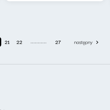
...........
21
22
27
następny