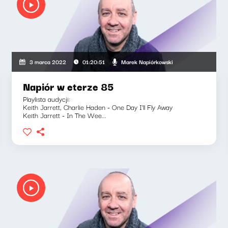
Marek Napiórkowski
3 marca 2022
01:20:51
Napiór w eterze 85
Playlista audycji:
Keith Jarrett, Charlie Haden - One Day I'll Fly Away
Keith Jarrett - In The Wee...