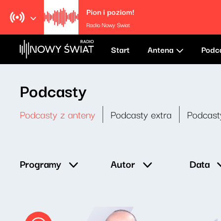
Pion i poziom!
Radio Nowy Świat
Start
Antena
Podc
Podcasty
Podcasty z anteny
Podcasty extra
Podcast
Data
Programy
Autor