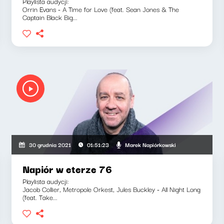
Playlista audycji:
Orrin Evans - A Time for Love (feat. Sean Jones & The
Captain Black Big...
Marek Napiórkowski
30 grudnia 2021
01:51:23
Napiór w eterze 76
Playlista audycji:
Jacob Collier, Metropole Orkest, Jules Buckley - All Night Long
(feat. Take...