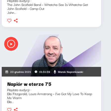
Playlista audycji:
The John Scofield Band - Whatcha See Is Whatcha Get
John Scofield - Camp Out
John...
Marek Napiórkowski
23 grudnia 2021
01:51:59
Napiór w eterze 75
Playlista audycji:
Ella Fitzgerald, Louis Armstrong - I've Got My Love To Keep
Me Warm
Ella...