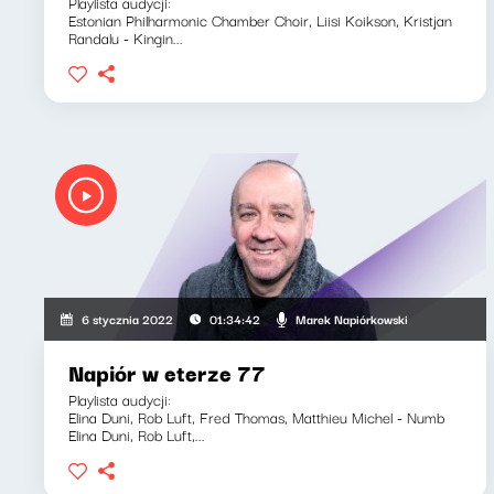
Playlista audycji:
Estonian Philharmonic Chamber Choir, Liisi Koikson, Kristjan
Randalu - Kingin...
Marek Napiórkowski
6 stycznia 2022
01:34:42
Napiór w eterze 77
Playlista audycji:
Elina Duni, Rob Luft, Fred Thomas, Matthieu Michel - Numb
Elina Duni, Rob Luft,...