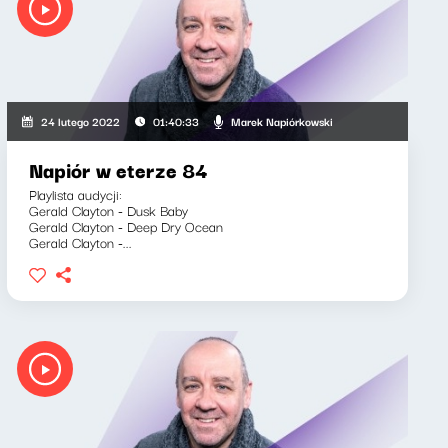
Marek Napiórkowski
24 lutego 2022
01:40:33
Napiór w eterze 84
Playlista audycji:
Gerald Clayton - Dusk Baby
Gerald Clayton - Deep Dry Ocean
Gerald Clayton -...