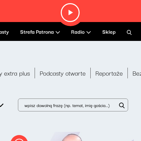
asty
Strefa Patrona
Radio
Sklep
y extra plus
Podcasty otwarte
Reportaże
Be