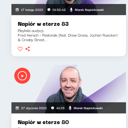
Marek Napiórkowski
17 lutego 2022
01:52:42
Napiór w eterze 83
Playlista audycji:
Fred Hersch - Pastorale (feat. Drew Gress, Jochen Rueckert
& Crosby Street...
Marek Napiórkowski
27 stycznia 2022
41:25
Napiór w eterze 80