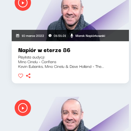
Marek Napiórkowski
10 marca 2022
01:51:31
Napiór w eterze 86
Playlista audycji:
Mino Cinelu - Confians
Kevin Eubanks, Mino Cinelu & Dave Holland - The...