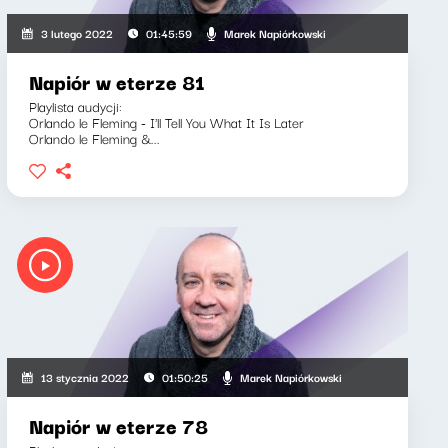
Marek Napiórkowski
3 lutego 2022
01:45:59
Napiór w eterze 81
Playlista audycji:
Orlando le Fleming - I'll Tell You What It Is Later
Orlando le Fleming &...
Marek Napiórkowski
13 stycznia 2022
01:50:25
Napiór w eterze 78