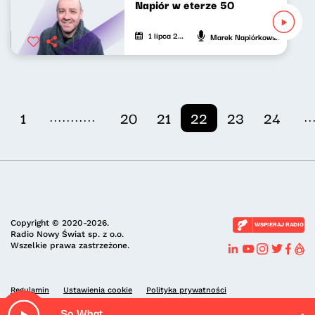
Napiór w eterze 50
1 lipca 2021
Marek Napiórkowski
...........
..
1
20
21
22
23
24
Copyright © 2020-2026.
WSPIERAJ RADIO
Radio Nowy Świat sp. z o.o.
Wszelkie prawa zastrzeżone.
Regulamin
Ustawienia cookie
Polityka prywatności
So What