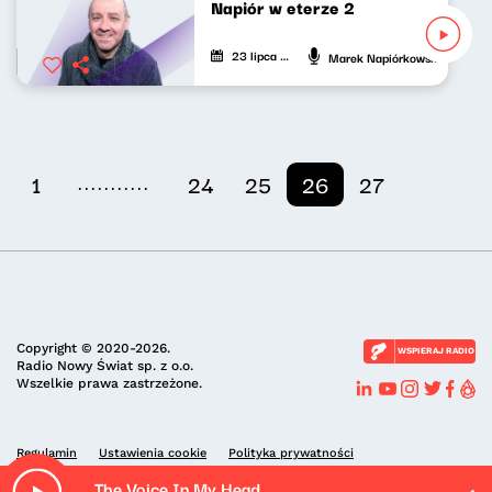
Napiór w eterze 2
23 lipca 2020
Marek Napiórkowski
...........
1
24
25
26
27
Copyright © 2020-2026.
WSPIERAJ RADIO
Radio Nowy Świat sp. z o.o.
Wszelkie prawa zastrzeżone.
Regulamin
Ustawienia cookie
Polityka prywatności
The Voice In My Head