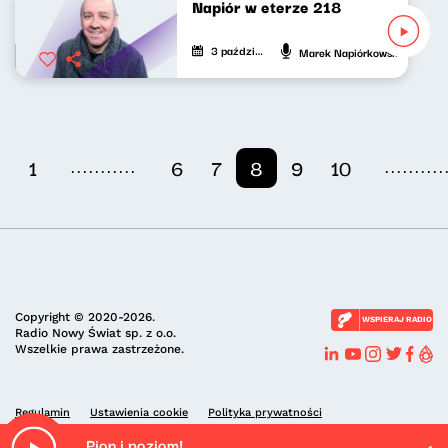
Napiór w eterze 218
3 października 2024
Marek Napiórkowski
...........
..........
1
6
7
8
9
10
Copyright © 2020-2026.
WSPIERAJ RADIO
Radio Nowy Świat sp. z o.o.
Wszelkie prawa zastrzeżone.
Regulamin
Ustawienia cookie
Polityka prywatności
Pion i poziom!