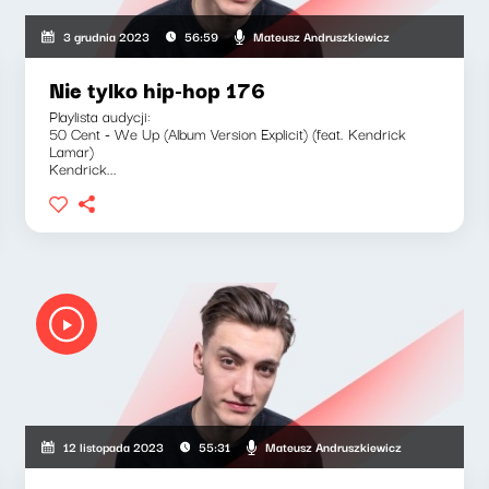
Mateusz Andruszkiewicz
3 grudnia 2023
56:59
Nie tylko hip-hop 176
Playlista audycji:
50 Cent - We Up (Album Version Explicit) (feat. Kendrick
Lamar)
Kendrick...
Mateusz Andruszkiewicz
12 listopada 2023
55:31