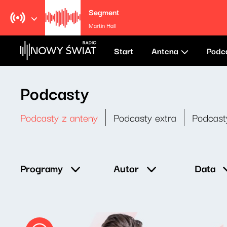
Segment
Martin Hall
Start
Antena
Podc
Podcasty
Podcasty z anteny
Podcasty extra
Podcast
Data
Programy
Autor