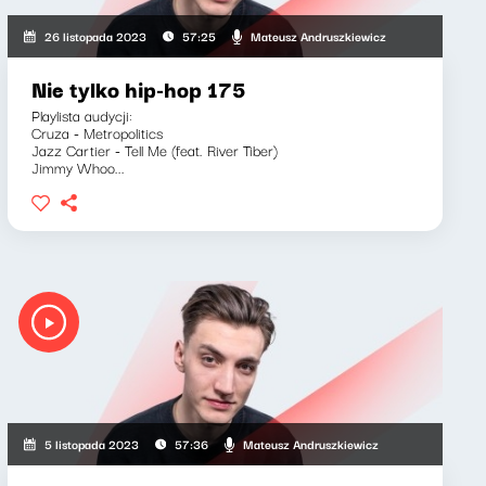
Mateusz Andruszkiewicz
26 listopada 2023
57:25
Nie tylko hip-hop 175
Playlista audycji:
Cruza - Metropolitics
Jazz Cartier - Tell Me (feat. River Tiber)
Jimmy Whoo...
Mateusz Andruszkiewicz
5 listopada 2023
57:36