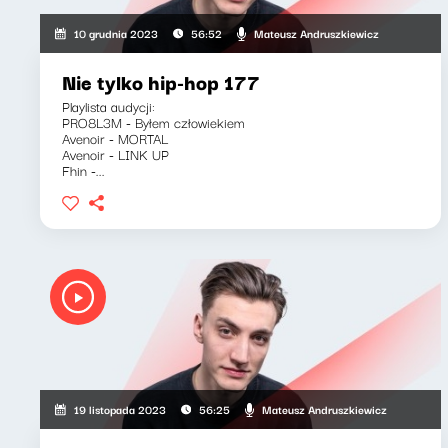
Mateusz Andruszkiewicz
10 grudnia 2023
56:52
Nie tylko hip-hop 177
Playlista audycji:
PRO8L3M - Byłem człowiekiem
Avenoir - MORTAL
Avenoir - LINK UP
Fhin -...
Mateusz Andruszkiewicz
19 listopada 2023
56:25