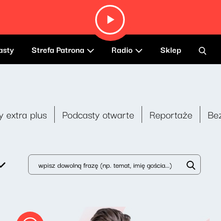
asty
Strefa Patrona
Radio
Sklep
y extra plus
Podcasty otwarte
Reportaże
Be