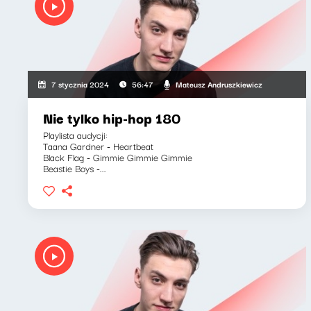
Mateusz Andruszkiewicz
7 stycznia 2024
56:47
Nie tylko hip-hop 180
Playlista audycji:
Taana Gardner - Heartbeat
Black Flag - Gimmie Gimmie Gimmie
Beastie Boys -...