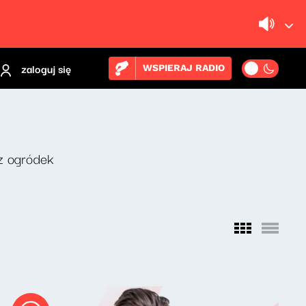
zaloguj się
WSPIERAJ RADIO
z ogródek