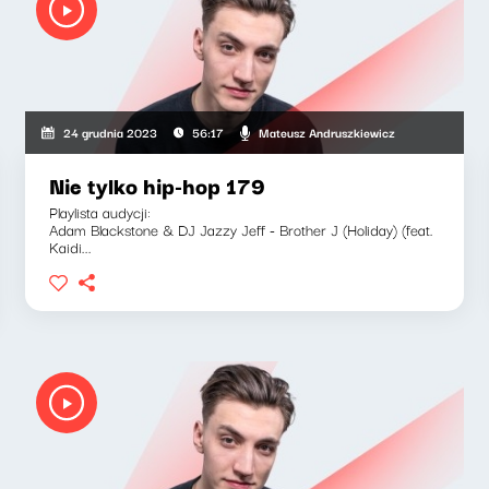
Mateusz Andruszkiewicz
24 grudnia 2023
56:17
Nie tylko hip-hop 179
Playlista audycji:
Adam Blackstone & DJ Jazzy Jeff - Brother J (Holiday) (feat.
Kaidi...