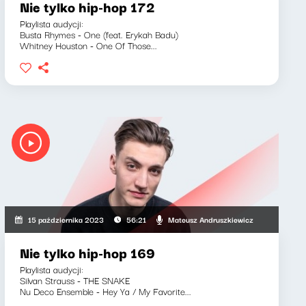
Nie tylko hip-hop 172
Playlista audycji:
Busta Rhymes - One (feat. Erykah Badu)
Whitney Houston - One Of Those...
Mateusz Andruszkiewicz
15 października 2023
56:21
Nie tylko hip-hop 169
Playlista audycji:
Silvan Strauss - THE SNAKE
Nu Deco Ensemble - Hey Ya / My Favorite...