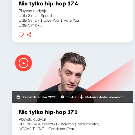
Nie tylko hip-hop 174
Playlista audycji:
Little Simz - Speed
Little Simz - I Love You, I Hate You
Little Simz -...
Mateusz Andruszkiewicz
29 października 2023
56:48
Nie tylko hip-hop 171
Playlista audycji:
PRO8L3M & Steez83 - Widmo (Instrumental)
NOSAJ THING - Condition (feat....