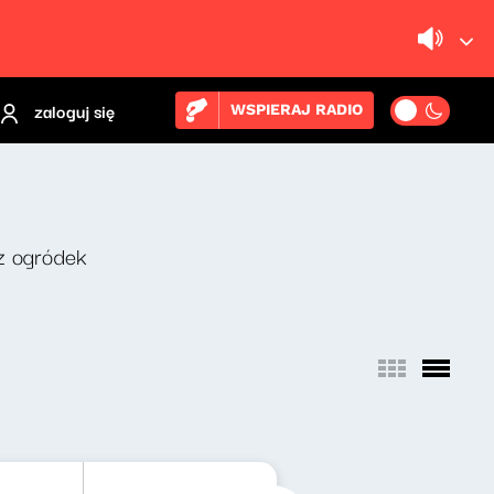
zaloguj się
WSPIERAJ RADIO
z ogródek