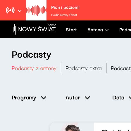
Pion i poziom!
Radio Nowy Świat
Start
Antena
Podc
Podcasty
Podcasty z anteny
Podcasty extra
Podcast
Data
Programy
Autor