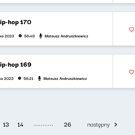
hip-hop 170
Mateusz Andruszkiewicz
ika 2023
56:49
hip-hop 169
Mateusz Andruszkiewicz
ika 2023
56:21
...........
13
14
26
następny