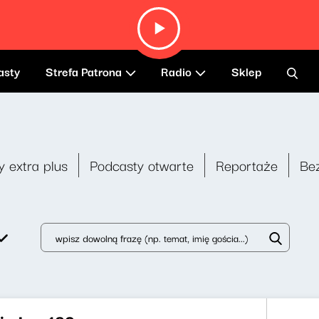
asty
Strefa Patrona
Radio
Sklep
y extra plus
Podcasty otwarte
Reportaże
Be