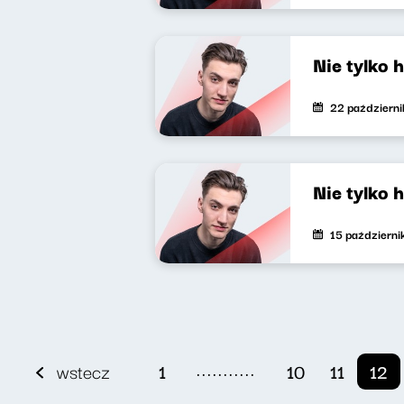
Nie tylko 
22 październ
Nie tylko 
15 październ
...........
wstecz
1
10
11
12