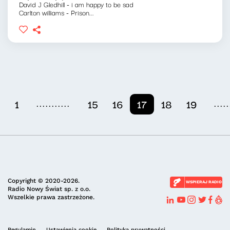
David J Gledhill - i am happy to be sad
Carlton williams - Prison...
...........
.....
1
15
16
17
18
19
Copyright © 2020-2026.
WSPIERAJ RADIO
Radio Nowy Świat sp. z o.o.
Wszelkie prawa zastrzeżone.
Regulamin
Ustawienia cookie
Polityka prywatności