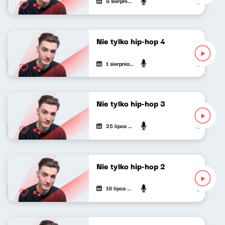
8 sierpnia 2020
Mateusz An
Nie tylko hip-hop 4
1 sierpnia 2020
Mateusz An
Nie tylko hip-hop 3
25 lipca 2020
Mateusz An
Nie tylko hip-hop 2
18 lipca 2020
Mateusz An