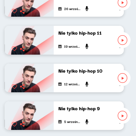
26 września 2020
Mateusz An
Nie tylko hip-hop 11
19 września 2020
Mateusz An
Nie tylko hip-hop 10
12 września 2020
Mateusz An
Nie tylko hip-hop 9
5 września 2020
Mateusz An