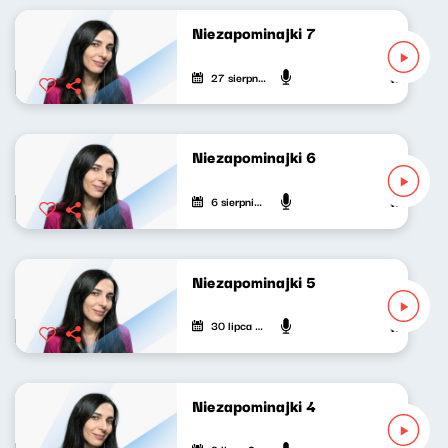
Niezapominajki 7
27 sierpnia 2023
Weronika W
Niezapominajki 6
6 sierpnia 2023
Weronika W
Niezapominajki 5
30 lipca 2023
Weronika W
Niezapominajki 4