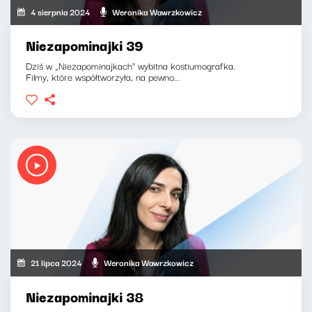
4 sierpnia 2024
Weronika Wawrzkowicz
Niezapominajki 39
Dziś w „Niezapominajkach" wybitna kostiumografka.
Filmy, które współtworzyła, na pewno...
21 lipca 2024
Weronika Wawrzkowicz
Niezapominajki 38