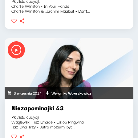
Playlista audycji:
Charlie Winston - In Your Hands
Charlie Winston & Ibrahim Maalouf - Don't...
8 września 2024
Weronika Wawrzkowicz
Niezapominajki 43
Playlista audycji:
Waglewski Fisz Emade - Dziób Pingwina
Raz Dwa Trzy - Jutro możemy być...