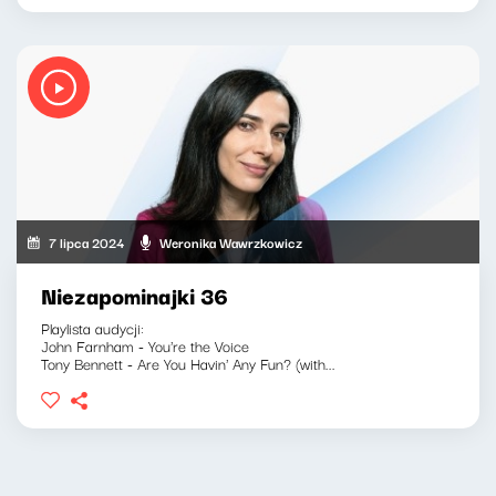
7 lipca 2024
Weronika Wawrzkowicz
Niezapominajki 36
Playlista audycji:
John Farnham - You're the Voice
Tony Bennett - Are You Havin' Any Fun? (with...