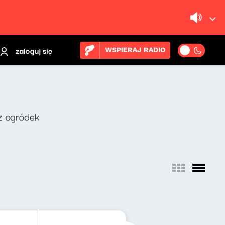
zaloguj się
WSPIERAJ RADIO
z ogródek