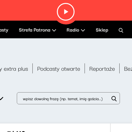
asty
Strefa Patrona
Radio
Sklep
y extra plus
Podcasty otwarte
Reportaże
Be