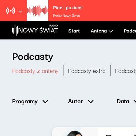
Pion i poziom!
Radio Nowy Świat
Start
Antena
Podc
Podcasty
Podcasty z anteny
Podcasty extra
Podcast
Data
Programy
Autor